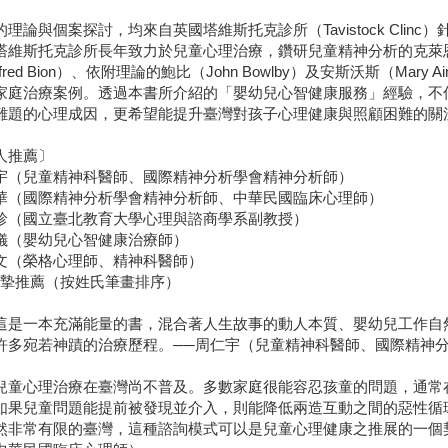
的理論與個案探討，均來自英國塔維斯托克診所（Tavistock Cli
塔維斯托克診所長年致力於兒童心理治療，鑽研兒童精神分析的克萊恩（Me
lfred Bion）、依附理論的鮑比（John Bowlby）及安斯沃斯（Mar
家庭治療案例。透過本書所介紹的「嬰幼兒心智健康服務」經驗，不
難題的心理成因，更希望能提升臺灣對孩子心理健康與照顧困難的關
人推薦〕
宇（兒童精神科醫師、國際精神分析學會精神分析師）
華（國際精神分析學會精神分析師、中華民國臨床心理師）
珍（國立臺北教育大學心理與諮商學系副教授）
儀（嬰幼兒心智健康治療師）
文（榮格心理師、精神科醫師）
誠摯推薦（按姓氏筆畫排序）
一本充滿能量的書，混合著人生故事的動人本質、嬰幼兒工作自然
許多宛若神蹟的治療歷程。──周仁宇（兒童精神科醫師、國際精神
心理治療在臺灣尚不普及。多數家庭很能容忍孩童的問題，通常在
如果兒童問題能提前被發現並介入，則能降低兩造互動之間的惡性循
然非常有限的臺灣，這種諮詢模式可以是兒童心理健康之推展的一個