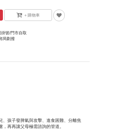
局掛號/門市自取
/郵局劃撥
兒、孩子發脾氣與攻擊、進食困難、分離焦
慮，再再讓父母極需諮詢的管道。