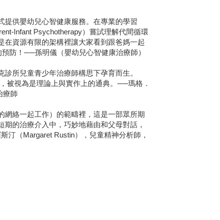
提供嬰幼兒心智健康服務。在專業的學習
ant Psychotherapy）嘗試理解代間循環
更是在資源有限的架構裡讓大家看到跟爸媽一起
康的預防！──孫明儀（嬰幼兒心智健康治療師）
診所兒童青少年治療師構思下孕育而生。
終版本，被視為是理論上與實作上的通典。──瑪格．
治療師
網絡一起工作）的範疇裡，這是一部眾所期
短期的治療介入中，巧妙地藉由和父母對話，
argaret Rustin），兒童精神分析師，