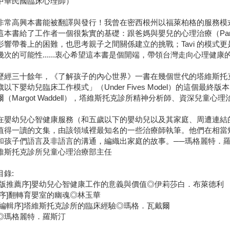
中華民國臨床心理師）
高興本書能被翻譯與發行！我曾在密西根州以福萊柏格的服務模式
本書給了工作者一個很紮實的基礎：跟爸媽與嬰兒的心理治療（Parent-Inf
影響帶養上的困難，也思考親子之間關係建立的挑戰；Tavi 的模式
幾次的可能性......衷心希望這本書是個開端，帶領台灣走向心理健
三十餘年，《了解孩子的內心世界》一書在幾個世代的塔維斯托克
歲以下嬰幼兒臨床工作模式」（Under Fives Model）的這個最
（Margot Waddell），塔維斯托克診所精神分析師、資深兒童心理
幼兒心智健康服務（和五歲以下的嬰幼兒以及其家庭、周遭連結的
值得一讀的文集，由該領域裡最知名的一些治療師執筆。他們在相當
和孩子們語言及非語言的溝通，編織出家庭的故事。──瑪格麗特．羅斯汀（M
維斯托克診所兒童心理治療部主任
目錄:
文版推薦序]嬰幼兒心智健康工作的意義與價值◎伊莉莎白．布萊德利
薦序]翻轉育嬰室的幽魂◎林玉華
書編輯序]塔維斯托克診所的臨床經驗◎瑪格．瓦戴爾
◎瑪格麗特．羅斯汀