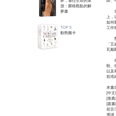
師、
夢，通往生命的泉
源：榮格觀點的解
非常
夢書
上，這
如何
TOP 5
工作
動勢圖卡
歷經
「五
瓦戴爾
在嬰
盼、
以及
前塔
本書
[中
[推
[叢
前言
導讀