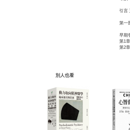
引言
第一
早期
第1
第2
別人也看