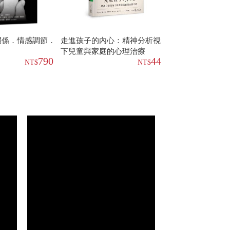
關係．情感調節．
走進孩子的內心：精神分析視角
團體心理治療的
下兒童與家庭的心理治療
六版）
790
442