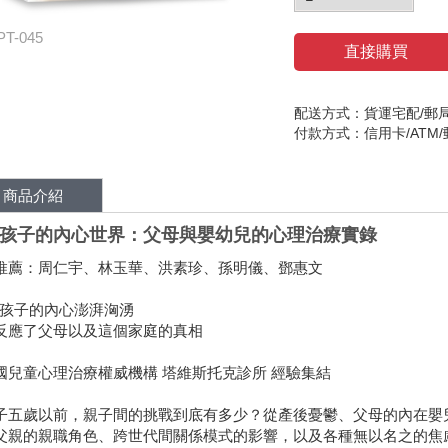
PT-045
直接購買
配送方式：貨運宅配/郵
付款方式：信用卡/ATM
商品介紹
孩子的內心世界：父母與嬰幼兒的心理治療實錄
推薦：周仁宇、林玉華、洪素珍、孫明儀、鄧惠文
5歲孩子的內心澎湃洶湧
反應了父母以及這個家庭的真相
國兒童心理治療權威機構 塔維斯托克診所 經驗集結
子五歲以前，親子間的挑戰到底有多少？從產後憂鬱、父母的內在嬰
父親的親職角色、跨世代間關係模式的影響，以及各種無以名之的焦