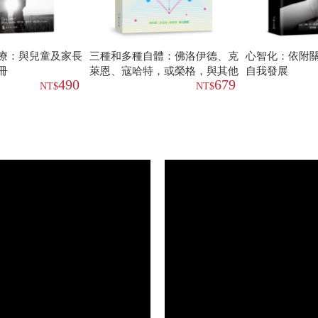
療：與兒童及家長
三種和多種自體：佛洛伊德、克
心智化：依附
冊
萊恩、寇哈特，或榮格，與其他
自我發展
490
679
共論證