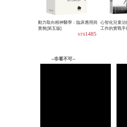
動力取向精神醫學：臨床應用與
心智化兒童治
實務[第五版]
工作的實戰手
1485
--非看不可--