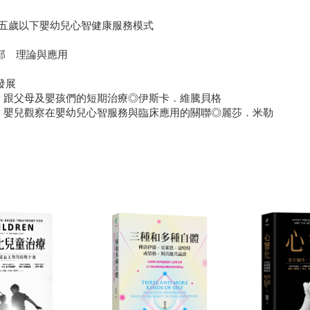
 五歲以下嬰幼兒心智健康服務模式
部 理論與應用
發展
章 跟父母及嬰孩們的短期治療◎伊斯卡．維騰貝格
章 嬰兒觀察在嬰幼兒心智服務與臨床應用的關聯◎麗莎．米勒