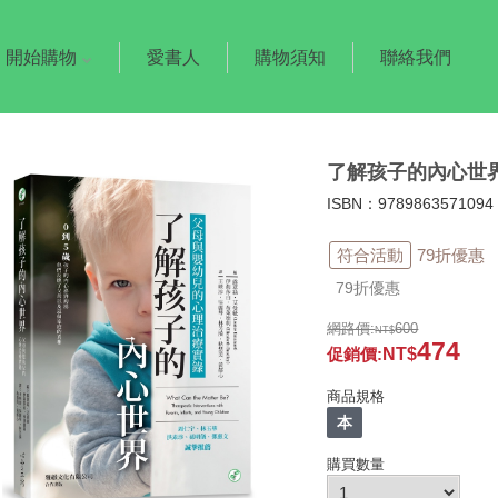
開始購物
愛書人
購物須知
聯絡我們
了解孩子的內心世
ISBN：97898635710
符合活動
79折優惠
79折優惠
網路價:
600
474
促銷價
:
商品規格
本
購買數量