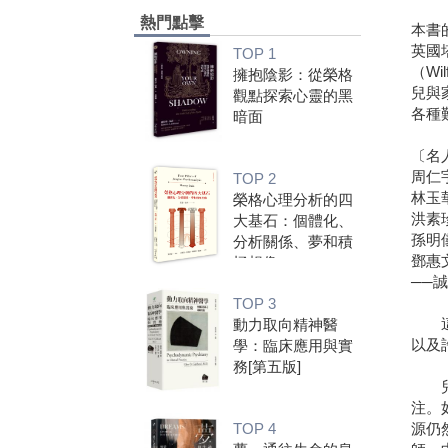
熱門點擊
本書
英國
TOP 1
（Wi
擁抱陰影：從榮格
兒與
觀點探索心靈的黑
各種
暗面
〔名
周仁
TOP 2
林玉
榮格心理分析的四
洪素
大基石：個體化、
孫明
分析關係、夢和積
鄧惠
極想像
──
TOP 3
這是
動力取向精神醫
以及
學：臨床應用與實
務[第五版]
兒童
注。
源仍
TOP 4