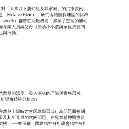
nc）針對「五歲以下嬰幼兒及其家庭」的治療實例。
lanie Klein），研究客體關係理論的比昂
y Ainsworth）都曾在此服務過，累積了豐富的嬰幼
僅專業人員與父母可釐清小小孩與家庭成員間
注與行動。
散發的溫度、發人深省的理論與實務思考、
分析學會精神分析師）
幼兒上學時才會因為學習或行為問題而被關
環及其所造成的次級問題。在兒童精神醫療資
契機。──林玉華（國際精神分析學會精神分析