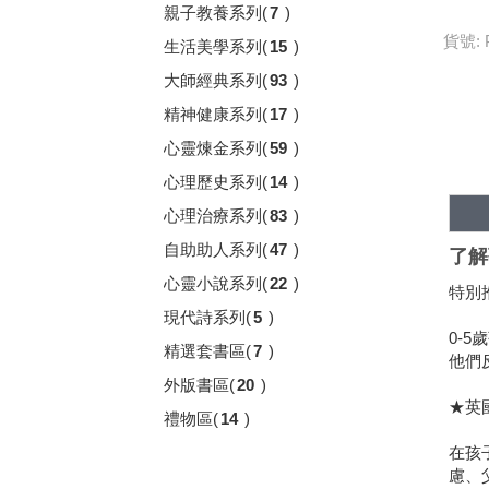
親子教養系列
(
7
)
貨號: 
生活美學系列
(
15
)
大師經典系列
(
93
)
精神健康系列
(
17
)
心靈煉金系列
(
59
)
心理歷史系列
(
14
)
心理治療系列
(
83
)
自助助人系列
(
47
)
了解
心靈小說系列
(
22
)
特別
現代詩系列
(
5
)
0-
精選套書區
(
7
)
他們
外版書區
(
20
)
★英
禮物區
(
14
)
在孩
慮、