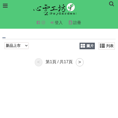
登入
註冊
圖片
列表
<
第
1
頁 / 共
17
頁
>