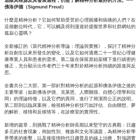
追蹤其根源及其發展過程，仍是了解精神分析最好的方法。──
佛洛伊德（Sigmund Freud）
什麼是精神分析？它如何幫助受苦於心理困擾和病痛的人們？在
這個數位時代，它，可以觸及得到漫遊於虛擬世界和社群網站的
孤寂心靈嗎？
全新修訂的《當代精神分析導論：理論與實務》，探討了精神分
析自創生以來所發生的變化，以及它如何適應二十一世紀心理健
康專業人員和患者的需求。第二版在保留原始架構下進行縝密的
修正，充分顯示出作者們三十年來對於精神分析持續的跟進與反
思。
全書共分二大部。第一部針對精神分析的起源和佛洛伊德之後的
主要學派（如新佛洛伊德、克萊恩、人際關係、自體心理學和拉
岡）的理論特徵，以及它們的異同，進行了簡潔而公正的說明。
第二部則以臨床案例，檢視精神分析技巧如評估、自由聯想、夢
的解析、移情和反移情等，在診療室的實用性。
新增的篇章，則挑戰了精神分析師長期以來堅守的古典觀：日趨
多元的社會現象，例如性別、種族和文化等議題，為精神分析學
界帶來的衝擊，以及後疫情時代日趨普及的線上治療，對強調實