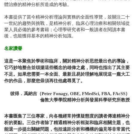
體治療的精神分析所造成的考驗。
本書提供了當今精神分析理論與實務的全面性導覽，並關注二十
一世紀的趨勢與挑戰，是精神分析、臨床心理治療和相關領域從
業人員必備的參考書籍；心理學研究者和一般讀者在閱讀本書
後，也能獲得基本的精神分析知識。
名家讚譽
這是一本聚焦於學術和臨床，關於精神分析思想最出色的導論，
它巧妙地整合並頌揚這些概念的雄偉之處，同時也指出了其主要
不足。如果您需要一本全面、最新且易於理解地展現這一龐大工
作的作品，那麼您毋須再往他處尋覓了。
彼得．馮納吉（Peter Fonagy, OBE, FMedSci, FBA, FAcSS）
倫敦大學學院精神分析與發展科學研究所教授
本書匯集了三位專家，向各種經常持懷疑態度的讀者傳達精神分
析的要點。三位作者除了精通精神分析框架和臨床相關主題，也
能退一步提出關鍵問題，包括遠距分析和機構的偏見等非常當代