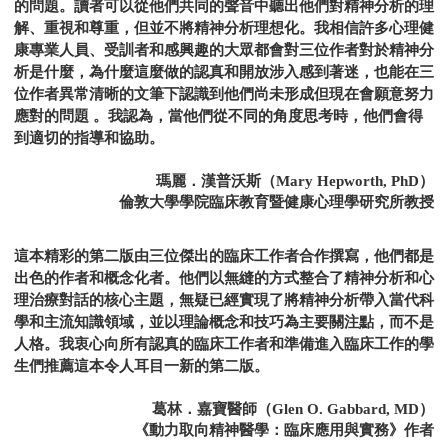
的問題。讀者可以從他們共同的聲音中聽出他們對精神分析的理
解、重視和尊重，但並不將精神分析理想化。我相信許多心理健
康專業人員、受訓者和感興趣的大眾都會對三位作者對於精神分
析是什麼，為什麼這麼做的認真和開放涉入感到著迷，也能在三
位作者異常清晰的文筆下認識到他們尚未形成但現在會願意努力
應對的問題 。我認為，當他們從不同的角度思考時，他們會得
到適切的指導和協助。
瑪麗．漢普沃斯（Mary Hepworth, PhD）
倫敦大學學院臨床教育暨健康心理學研究所教授
這本精彩的第二版由三位傑出的臨床工作者合作撰寫，他們都是
出色的作者和概念化者。他們以無縫的方式整合了精神分析和心
理治療對話的核心主題，無疑已經實現了將精神分析帶入當代科
學和主流知識領域，並以理論概念和技巧為主要關注點，而不是
人格。我衷心向所有認真的臨床工作者和準備進入臨床工作的學
生們推薦這本令人耳目一新的第二版。
葛林．嘉寶醫師（Glen O. Gabbard, MD）
《動力取向精神醫學：臨床應用與實務》作者