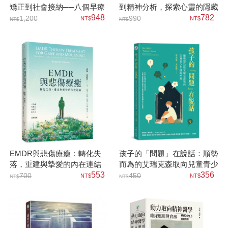
矯正到社會接納──八個早療
到精神分析，探索心靈的隱藏
方案的理論與臨床研究
948
泉源
782
1,200
990
EMDR與悲傷療癒：轉化失
孩子的「問題」在說話：順勢
落，重建與摯愛的內在連結
而為的艾瑞克森取向兒童青少
553
年催眠治療
356
700
450