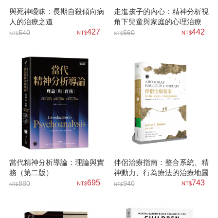
與死神曖昧：長期自殺傾向病
走進孩子的內心：精神分析視
人的治療之道
角下兒童與家庭的心理治療
427
442
540
560
當代精神分析導論：理論與實
伴侶治療指南：整合系統、精
務（第二版）
神動力、行為療法的治療地圖
695
743
880
940