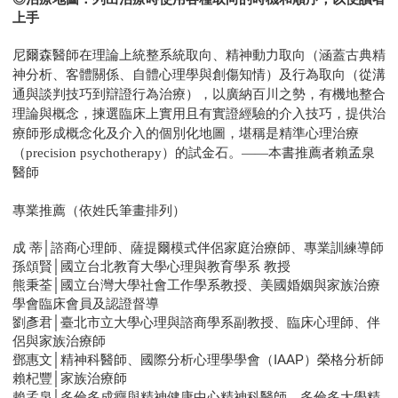
上手
尼爾森醫師在理論上統整系統取向、精神動力取向（涵蓋古典精
神分析、客體關係、自體心理學與創傷知情）及行為取向（從溝
通與談判技巧到辯證行為治療），以廣納百川之勢，有機地整合
理論與概念，揀選臨床上實用且有實證經驗的介入技巧，提供治
療師形成概念化及介入的個別化地圖，堪稱是精準心理治療
（precision psychotherapy）的試金石。——本書推薦者賴孟泉
醫師
專業推薦（依姓氏筆畫排列）
成 蒂│諮商心理師、薩提爾模式伴侶家庭治療師、專業訓練導師
孫頌賢│國立台北教育大學心理與教育學系 教授
熊秉荃│國立台灣大學社會工作學系教授、美國婚姻與家族治療
學會臨床會員及認證督導
劉彥君│臺北市立大學心理與諮商學系副教授、臨床心理師、伴
侶與家族治療師
鄧惠文│精神科醫師、國際分析心理學學會（IAAP）榮格分析師
賴杞豐│家族治療師
賴孟泉│多倫多成癮與精神健康中心精神科醫師、多倫多大學精