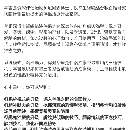
本書是資深伴侶治療師尼爾森博士，以畢生經驗結合數百篇研究
與臨床報告所提出的伴侶治療升級指南。
尼爾森博士細緻描述伴侶之間深層的內在焦慮與渴望，像是對
愛、關懷、感謝、親密的理解，以及對遺棄、恐懼、背叛等負向
經驗的解析。如此複雜的心理動力，若只使用單一治療學派的技
巧，往往難以突破。尼爾森博士認為必須整合運用諸派，才能收
治療之效。
系統模式、精神動力、認知治療是伴侶治療中最常用的三種技
巧，本書展現如何將三者整合成靈活的治療模型，且每種技術最
出色的優點都獲得充分活用。
在本書中，你可以學到：
◎系統模式的升級：深入伴侶之間的負面舞步
◎精神動力的升級：挖掘潛藏的恐懼與渴望、撥開移情和投射性
認同的面紗，學習背叛與寬恕議題
◎認知治療的升級：訴說與傾聽的技巧、調節情緒的正念技巧、
談判技巧、強化正面經驗等
◎治療地圖：列出治療時使用各種取向的時機和順序，以便讀者