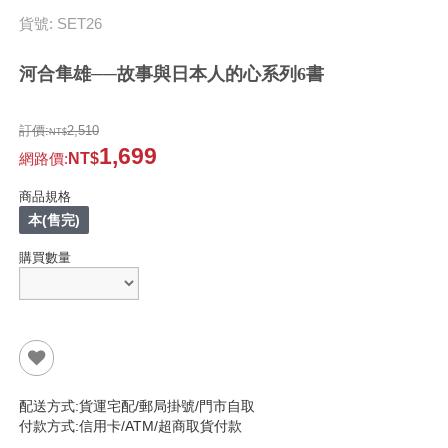
貨號: SET26
河合隼雄──故事與日本人的心系列6書
訂價:
2,510
1,699
網路價
:
商品規格
本(售完)
購買數量
配送方式:貨運宅配/郵局掛號/門市自取
付款方式:信用卡/ATM/超商取貨付款