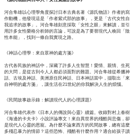
河合隼雄以心理學角度探討日本古典名著《源氏物語》作者的寫
作動機，他發現這是「作者紫式部的故事」，更是「古代女性自
我追求的故事」。河合隼雄刻意採取「女性之眼」來解讀，並引
用許多女性榮格分析師的言論，可說是為了要替現代人喚回「陰
性本能」，找到一條自我實現之路。
《神話心理學：來自眾神的處方箋》
古代各民族的神話中，深藏了許多人生智慧！愛情、親情、生死
的大問，是從古到今人人都必須面對的難題。河合隼雄從希臘神
話、古埃及神話、美洲原住民神話、日本神話當中，擷取出「來
自神明的處方箋」，讓生活在21世紀的你我解決人生的煩惱。
《民間故事啟示錄：解讀現代人的心理課題》
河合隼雄代表作《日本人的傳說與心靈》續篇。收錄對村上春樹
《海邊的卡夫卡》小說評論專文！來自異世界的殘酷與悲傷，卻
是現代人心靈的恩寵。為什麼不論東西方的民間故事，總有這麼
多殘忍暴力的情節？這些恐怖、殘酷有什麼作用？適合給孩子讀