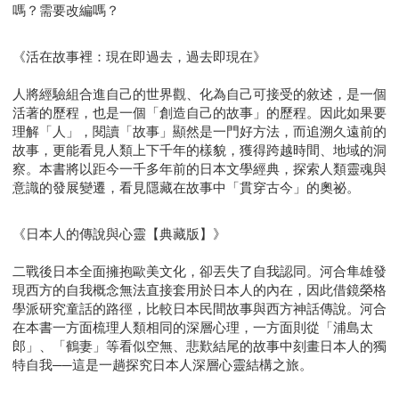
嗎？需要改編嗎？
《活在故事裡：現在即過去，過去即現在》
人將經驗組合進自己的世界觀、化為自己可接受的敘述，是一個
活著的歷程，也是一個「創造自己的故事」的歷程。因此如果要
理解「人」，閱讀「故事」顯然是一門好方法，而追溯久遠前的
故事，更能看見人類上下千年的樣貌，獲得跨越時間、地域的洞
察。本書將以距今一千多年前的日本文學經典，探索人類靈魂與
意識的發展變遷，看見隱藏在故事中「貫穿古今」的奧祕。
《日本人的傳說與心靈【典藏版】》
二戰後日本全面擁抱歐美文化，卻丟失了自我認同。河合隼雄發
現西方的自我概念無法直接套用於日本人的內在，因此借鏡榮格
學派研究童話的路徑，比較日本民間故事與西方神話傳說。河合
在本書一方面梳理人類相同的深層心理，一方面則從「浦島太
郎」、「鶴妻」等看似空無、悲歎結尾的故事中刻畫日本人的獨
特自我──這是一趟探究日本人深層心靈結構之旅。