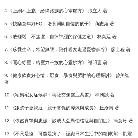
4.《上網不上癮：給網路族的心靈處方》 張立人 著
5.《快樂童年好EQ：培養開朗自信的孩子》 商志雍 著
6.《放輕鬆，不焦慮：自律神經的保健之道》 林奕廷 著
7.《珍愛生命，希望無限：陪伴親友走過憂鬱低谷》 廖士程 著
8.《開心紓壓：給壓力一族的心靈妙方》 謝明憲 著
9.《健康飲食好心情：厭食、暴食與肥胖的心理探討》 曾美智
著
10.《宅男宅女症候群：與社交焦慮症共處》 林朝誠 著
11.《跟孩子更親近：親子關係的淬煉與成長》 丘彥南 著
12.《依然真摯與忠誠：談成人亞斯伯格症與自閉症》 簡意玲 著
13.《不只是怪，可能是病了：認識日常生活中的精神病》 劉震