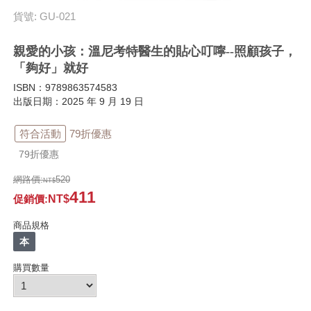
貨號: GU-021
親愛的小孩：溫尼考特醫生的貼心叮嚀--照顧孩子，
「夠好」就好
ISBN：9789863574583
出版日期：2025 年 9 月 19 日
符合活動
79折優惠
79折優惠
網路價:
520
411
促銷價
:
商品規格
本
購買數量