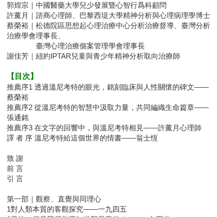
郭煌宗｜中國醫藥大學兒少發展暨心智行爲科顧問
許薰月｜諮商心理師、巴黎西堤大學精神分析與心理病理學博士
蔡榮裕｜松德院區思想起心理治療中心分析治療督導、臺灣分析
治療學會理事長、
臺灣心理治療個案管理學會理事長
謝佳芳｜紐約IPTAR兒童與青少年精神分析取向治療師
【目次】
推薦序1 透過溫尼考特的眼光，銘刻臨床與人性關懷的碑文——
蔡榮裕
推薦序2 從溫尼考特的智慧中汲取力量，共同編織生命篇章——
張通銘
推薦序3 在文字的回響中，與溫尼考特相見——許薰月心理師
譯 者 序 溫尼考特給這個世界的情書——翁士恆
致 謝
前 言
引 言
第一部｜觀察、直覺與同理心
1對人類本質的客觀探究——一九四五