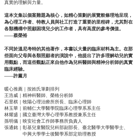
真實的理解與力量。
這本文集以個案難題為核心，如精心策劃的展覽般條理地呈現，
為心理工作者、特教人員與社工打造了重要的里程碑，尤其對在
各類機構中照顧困境兒少的工作者，具有高度的參考價值。
——蔡榮裕
不同於溫尼考特的其他著作，本書以大量的臨床材料為主。在那
些面向父母與各類照顧者的演說中，他提出了許多理解幼兒的實
用觀點，而這些觀點正來自他作為兒科醫師與精神分析師的真實
臨床經驗。
——許薰月
暖心推薦｜按姓氏筆劃排列
王浩威｜精神科醫師、榮格分析師
石昱棋｜牧陽心理治療所所長、臨床心理師
林玉華｜前輔仁大學醫學院臨床心理學系系主任
林耀盛｜國立臺灣大學心理學系教授兼系主任
孫明儀｜映安社會工作師事務所負責人
張通銘｜彰基兒童醫院兒科部副部長、臺北醫學大學醫學士、
中興大學學士後醫學系部定助理教授