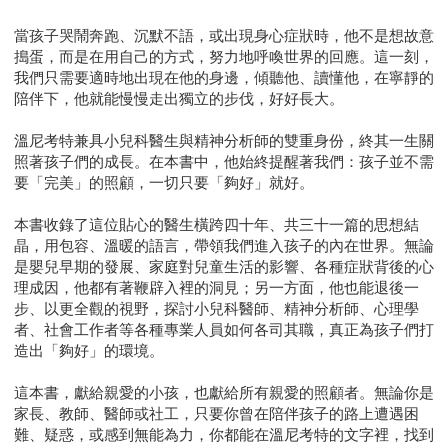
當孩子哭鬧奔跑、沉默不語，或出現身心症狀時，他不是想故意
搗蛋，而是在用自己的方式，努力地呼喚世界的回應。這一刻，
我們只需要適時地出現在他的身邊，傾聽他、讀懂他，在寧靜的
陪伴下，他就能慢慢走出獨立的步伐，好好長大。
溫尼考特兼具小兒科醫生與精神分析師的雙重身份，終其一生關
照著孩子們的成長。在本書中，他始終提醒著我們：孩子並不需
要「完美」的照顧，一切只要「夠好」就好。
本書收錄了這位貼心的醫生橫跨四十年、共三十一篇的思想結
晶，用包容、溫暖的語言，帶領我們進入孩子的內在世界。無論
是嬰兒早期的發展、家庭對兒童生活的影響、各種症狀背後的心
理成因，他都有著鞭辟入裡的洞見；另一方面，他也能退後一
步、以更全觀的視野，探討小兒科醫師、精神分析師、心理學
者、社會工作者等各種專業人員如何各司其職，真正為孩子們打
造出「夠好」的環境。
這本書，獻給親愛的小孩，也獻給所有親愛的照顧者。無論你是
家長、教師、醫師或社工，只要你曾在陪伴孩子的路上遭遇困
難、疑惑，或感到無能為力，你都能在溫尼考特的文字裡，找到