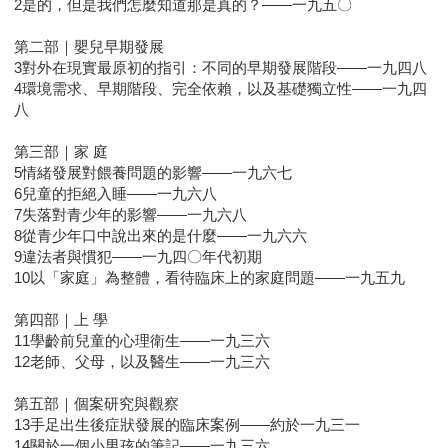
2是的，但是我們怎麼知道那是真的？——一九五〇
第二部｜嬰兒早期發展
3對外在現實最原初的指引：不同的早期發展階段——一九四八
4環境需求、早期階段、完全依賴，以及基礎獨立性——一九四
八
第三部｜家 庭
5情緒發展對餵養問題的影響——一九六七
6兒童的拒絕入睡——一九六八
7失落對青少年的影響——一九六八
8從青少年口中說出來的是什麼——一九六六
9違法者與慣犯——一九四〇年代初期
10以「家庭」為整體，看待臨床上的家庭問題——一九五九
第四部｜上 學
11學齡前兒童的心理衛生——一九三六
12老師、父母，以及醫生——一九三六
第五部｜個案研究與觀察
13手足出生後症狀發展的臨床案例——約於一九三一
14關於一個小男孩的筆記——一九三六