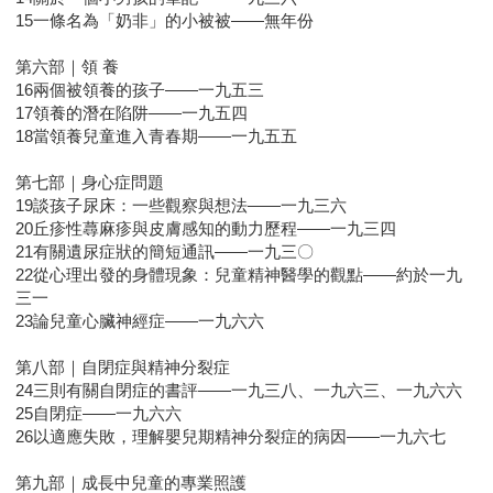
15一條名為「奶非」的小被被——無年份
第六部｜領 養
16兩個被領養的孩子——一九五三
17領養的潛在陷阱——一九五四
18當領養兒童進入青春期——一九五五
第七部｜身心症問題
19談孩子尿床：一些觀察與想法——一九三六
20丘疹性蕁麻疹與皮膚感知的動力歷程——一九三四
21有關遺尿症狀的簡短通訊——一九三〇
22從心理出發的身體現象：兒童精神醫學的觀點——約於一九
三一
23論兒童心臟神經症——一九六六
第八部｜自閉症與精神分裂症
24三則有關自閉症的書評——一九三八、一九六三、一九六六
25自閉症——一九六六
26以適應失敗，理解嬰兒期精神分裂症的病因——一九六七
第九部｜成長中兒童的專業照護