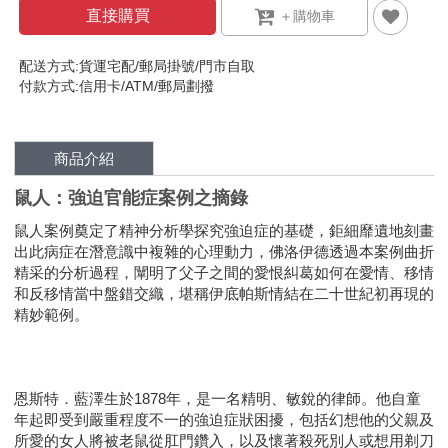
直接購買
配送方式:貨運宅配/郵局掛號/門市自取
付款方式:信用卡/ATM/郵局劃撥
商品介紹
鼠人：強迫官能症案例之摘錄
鼠人案例奠定了精神分析學探究強迫症的基礎，鉅細靡遺地刻畫
出此病症在潛意識中複雜的心理動力，佛洛伊德透過本案例曲折
精采的分析過程，闡明了父子之間的愛恨糾葛如何在愛情、移情
和反移情當中盤錯交織，堪稱伊底帕斯情結在二十世紀初再現的
精妙範例。
恩斯特．藍澤生於1878年，是一名精明、敏銳的律師。他自童
年起即受到嚴重程度不一的強迫症狀困擾，包括幻想他的父親及
所愛的女人將被老鼠從肛門鑽入，以及懷著殺死別人或想用剃刀