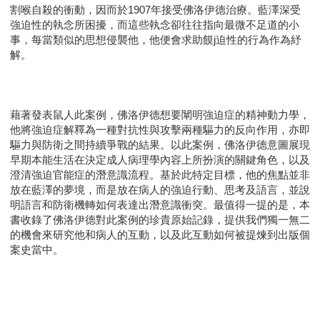
割喉自殺的衝動，因而於1907年接受佛洛伊德治療。藍澤深受
強迫性的執念所困擾，而這些執念卻往往指向最微不足道的小
事，每當類似的思想侵襲他，他便會求助饃j迫性的行為作為紓
解。
藉著發表鼠人此案例，佛洛伊德想要闡明強迫症的精神動力學，
他將強迫症解釋為一種對抗性與攻擊兩種驅力的反向作用，亦即
驅力與防衛之間持續爭戰的結果。以此案例，佛洛伊德意圖展現
早期本能生活在決定成人病理學內容上所扮演的關鍵角色，以及
澄清強迫官能症的潛意識流程。基於此特定目標，他的焦點並非
放在藍澤的夢境，而是放在病人的強迫行動、思考及語言，並說
明語言和防衛機轉如何表達出潛意識衝突。最值得一提的是，本
書收錄了佛洛伊德對此案例的珍貴原始記錄，提供我們獨一無二
的機會來研究他和病人的互動，以及此互動如何被提煉到出版個
案史當中。