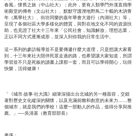
春風」懷舊之旅（中山社大）；此外，更有人類學門外漢直搗學
術殿堂的傳奇（文山社大）、默默守護溼地野鳥二十載的木訥青
年（萬華社大）、街坊同樂的嘉年華會大遊行（內湖社大）等，
呈現了各個社區大學多樣化的體質，與對在地文化不同的資源扶
助，也見證了社大十三年來「公民社會，知識解放」理想志業，
正以不同方式逐漸成形，並深入到你我的日常生活中。
這一系列的參訪報導並不是要傳遞什麼大道理，只是想讓大家看
到，十三年來社大陪伴民眾走過的路，也希望讓大家知道，所謂
學習並不只是死板的讀書上課那一套，而且可以學得開心，玩得
快樂，活得健康！
「《城市‧故事‧社大識》細筆深描出台北城的另一種面容，交錯
著對歷史文化縱深的關懷，以及充滿前瞻和創意的未來力……整
個城市，就是我們的學校！這麼一部動人的作品，值得分享與推
薦。」──吳清基（教育部部長）
書序：