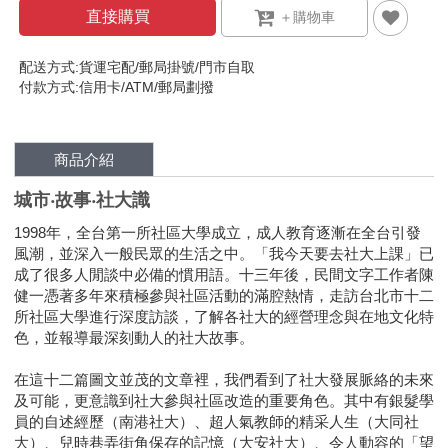
直接購買
配送方式:貨運宅配/郵局掛號/門市自取
付款方式:信用卡/ATM/郵局劃撥
商品介紹
城市‧故事‧社大識
1998年，全台第一所社區大學成立，成人教育逐漸在全台引發
風潮，並深入一般民眾的生活之中。「我今天要去社大上課」已
成了很多人閒談中必備的慣用語。十三年後，民間文字工作者陳
健一憑著多年來積極參與社區活動的滿腔熱情，走訪台北市十二
所社區大學進行深度訪談，了解各社大的經營理念與在地文化特
色，並報導最深刻動人的社大故事。
在這十二篇圖文並茂的文章裡，我們看到了社大發展脈絡的未來
及可能，更意識到社大參與社區改造的重要角色。其中有銀髮學
員的自述經歷（南港社大）、超人氣教師的精采人生（大同社
大）、兒時巷弄街角保存的記憶（大安社大）、令人動容的「望