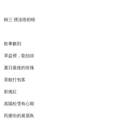
輯三 煙淡雨初晴
飲事數則
草盆裡，龍抬頭
夏日最後的玫瑰
茶餘打包客
影搖紅
嵩陽松雪有心期
民樂街的展眉鳥