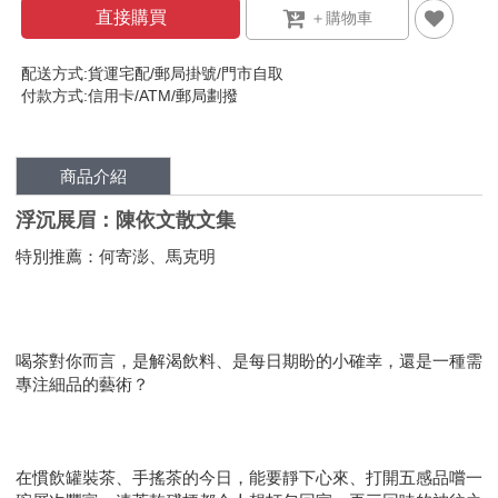
直接購買
配送方式:貨運宅配/郵局掛號/門市自取
付款方式:信用卡/ATM/郵局劃撥
商品介紹
浮沉展眉：陳依文散文集
特別推薦：何寄澎、馬克明
喝茶對你而言，是解渴飲料、是每日期盼的小確幸，還是一種需
專注細品的藝術？
在慣飲罐裝茶、手搖茶的今日，能要靜下心來、打開五感品嚐一