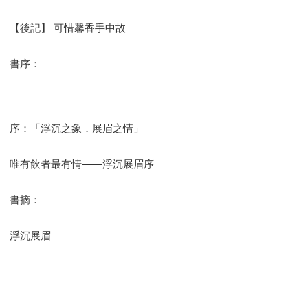
【後記】 可惜馨香手中故
書序：
序：「浮沉之象．展眉之情」
唯有飲者最有情——浮沉展眉序
書摘：
浮沉展眉