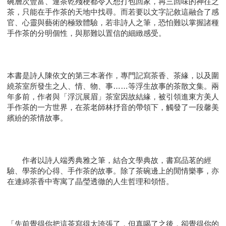
碗層次豐富、連茶乾殘梗都令人想打包回家，再三回味的神往之
茶，只能在手作茶的天地中找尋。而若要以文字記敘這融合了感
官、心靈與藝術的極致體驗，若非詩人之筆，恐怕難以掌握諸種
手作茶的分明個性，與那難以置信的細緻感受。
本書是詩人陳依文的第三本著作，專門記寫茶香、茶緣，以及圍
繞茶室所發生之人、情、物、事……等浮生故事的茶散文集。兩
年多前，作者與「浮沉展眉」茶室因故結緣，被引領進東方美人
手作茶的一方世界，在茶老師林抒音的帶領下，觸發了一段馨美
繽紛的茶情故事。
作者以詩人端秀典雅之筆，結合文學典故，書寫品茗的經
驗、學茶的心得、手作茶的故事。除了茶碗邊上的閒情樂事，亦
在連綿茶香中寄寓了晶瑩透徹的人生哲理和領悟。
「先前覺得你把這茶寫得太誇張了，但真喝了之後，卻覺得你的