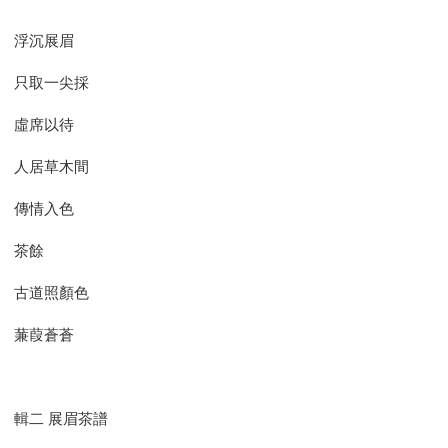
浮沉展眉
只取一尖採
虛席以待
人居草木間
傳情入色
茶餘
古道照顏色
蒹葭蒼蒼
輯二 展眉茶譜