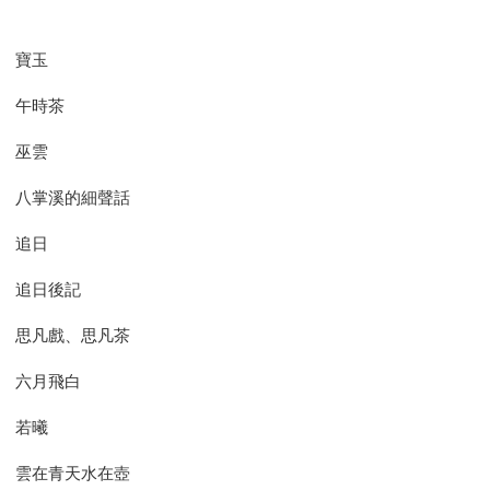
寶玉
午時茶
巫雲
八掌溪的細聲話
追日
追日後記
思凡戲、思凡茶
六月飛白
若曦
雲在青天水在壺