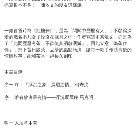
描寫根本不夠！」陳依文的朋友這樣說。
一如曹雪芹寫《紅樓夢》，是為「閨閣中歷歷有人」，不願讓深
愛的幾名不凡女子湮沒在歲月之中；作者寫這本茶散文，亦是為
了「此間歷歷有茶，不欲使其消散泯滅」。因此立意「為茶作
傳」，寫下昔日談茶、品茶的點點滴滴，讓每一款手作茶背後的
情懷故事，能和茶香一起長久刻印。
本書目錄:
序一 序：「浮沉之象．展眉之情」 何寄澎
序二 唯有飲者最有情——浮沉展眉序 馬克明
輯一 人居草木間