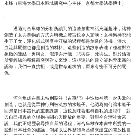
永峰（東海大學日本區域研究中心主任、京都大學法學博士）
.
透過河合隼雄的分析所讀到的這些創世神話充滿趣味，諸神
創造子女與萬物的方式與時機之豐富也令人驚嘆：女神男神都能
生下子女，淨化儀式與產生汙穢的過程都是創造的時機，淚水、
血流與屍體也都是創造的材料。這些創造的故事表達了種種對立
象徵的連結：男與女、潔淨與汙穢、悲與喜、死與生。對於活著
所要經驗的種種衝突與對立來說，這些連結的建立能夠帶來新的
認識：我們一直抗拒，或是拼命追求的，原來有密不可分的關
係。
河合隼雄在書末特別關注《古事記》中造物神第一次失敗的
創造，也就是從眾神行列被流放的水蛭子。他認為如何讓水蛭子
回歸是日本當代的重要課題，這也意味著追尋自我的過程中，對
與自己相異的立場抱持關心與開放的重要。對現今台灣社會來
說，我們正經歷著尋找自我的過程，河合隼雄在本書中所提的一
些對日本社會的建議，例如以世界整體為基礎來建立的開放性自