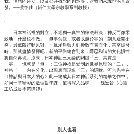
我、個體的確立，以及公共概念的創造等，對我們來說也深具啟
發。──蔡怡佳（輔仁大學宗教學系副教授）
.
日本神話裡的對立，不經獨一真神的律法裁決，神反而像零
般地「什麼也不做」，無事旁觀，或者以趨於零的「刻意避開衝
突」最低限行動以對。一旦矛盾張力到極致而表面化，甚至爆發
時，那就盡情發揮吧，新的平衡總會到來，隱忍和諧的文化慣性
將自然再現。原來，日本神話三元論的關鍵「三」其實是
「零」，也就是「無」；三位神祇是受制於世界原理的「二」，
神格「一」內在分化，出現表面現象「三」的隱喻。河合先生在
《神話與日本人的心》此一總成其日本神話系列的精華之作中，
如同一堂精彩的數理哲學課，值得深入品味。──魏宏晉（心靈
工坊成長學苑講師）
別人也看