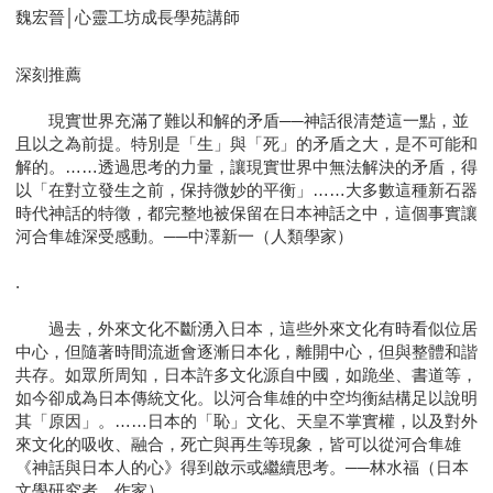
魏宏晉│心靈工坊成長學苑講師
深刻推薦
現實世界充滿了難以和解的矛盾──神話很清楚這一點，並
且以之為前提。特別是「生」與「死」的矛盾之大，是不可能和
解的。……透過思考的力量，讓現實世界中無法解決的矛盾，得
以「在對立發生之前，保持微妙的平衡」……大多數這種新石器
時代神話的特徵，都完整地被保留在日本神話之中，這個事實讓
河合隼雄深受感動。──中澤新一（人類學家）
.
過去，外來文化不斷湧入日本，這些外來文化有時看似位居
中心，但隨著時間流逝會逐漸日本化，離開中心，但與整體和諧
共存。如眾所周知，日本許多文化源自中國，如跪坐、書道等，
如今卻成為日本傳統文化。以河合隼雄的中空均衡結構足以說明
其「原因」。……日本的「恥」文化、天皇不掌實權，以及對外
來文化的吸收、融合，死亡與再生等現象，皆可以從河合隼雄
《神話與日本人的心》得到啟示或繼續思考。──林水福（日本
文學研究者、作家）