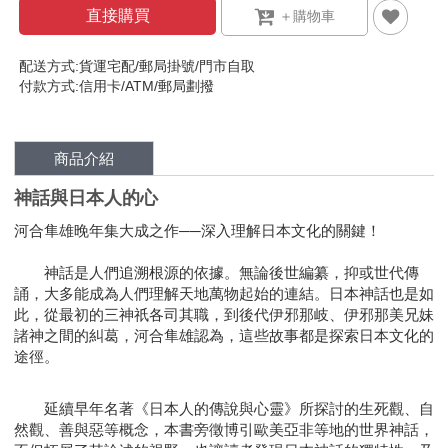
直接購買
配送方式:貨運宅配/郵局掛號/門市自取
付款方式:信用卡/ATM/郵局劃撥
商品介紹
神話與日本人的心
河合隼雄晚年集大成之作──深入理解日本文化的關鍵！
神話是人們追溯根源的依據。無論後世編纂，抑或世代傳
誦，大多能成為人們理解天地萬物起始的連結。日本神話也是如
此，從最初的三神祇各司其職，到後代伊邪那岐、伊邪那美兄妹
諸神之間的糾葛，河合隼雄認為，這些故事都是探索日本文化的
途徑。
延續早年名著《日本人的傳說與心靈》所探討的生死觀、自
然觀、善與惡等概念，本書旁徵博引歐美亞非等地的世界神話，