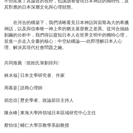
不但拓展了其論述的視野，也讓讀者發現日本神話的獨特性，及
其對應的日本深層文化與心理狀態。
在河合的構築下，我們清晰看見日本神話與宙斯為大的希臘
神話，以及與信奉唯一神上帝的猶太基督教之差異。從河合抽絲
剝繭的分析中，我們得以窺知日本人在世界文明中的獨特心理，
並進一步走入全書的核心：中空結構論──此即理解日本人心
理、解決其現代社會問題之鑰。
共同推薦〈按姓氏筆劃排列〉
林水福│日本文學研究者、作家
周慕姿│諮商心理師
胡忠信│歷史學者、政論節目主持人
陳永峰│東海大學跨領域日本區域研究中心主任
蔡怡佳│輔仁大學宗教學系副教授