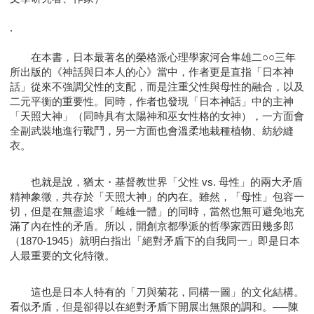
.
在本書，日本最著名的榮格派心理學家河合隼雄二○○三年
所出版的《神話與日本人的心》當中，作者更是直指「日本神
話」從來不強調父性的支配，而是注重父性與母性的融合，以及
二元平衡的重要性。同時，作者也發現「日本神話」中的主神
「天照大神」（同時具有太陽神和巫女性格的女神），一方面會
全副武裝地進行戰鬥，另一方面也會溫柔地栽種植物、紡紗縫
衣。
也就是說，猶太・基督教世界「父性 vs. 母性」的兩大矛盾
精神象徵，共存於「天照大神」的內在。雖然，「母性」包容一
切，但是在無盡追求「雌雄一體」的同時，當然也無可避免地充
滿了內在性的矛盾。所以，開創京都學派的哲學家西田幾多郎
（1870-1945）就明白指出「絕對矛盾下的自我同一」即是日本
人最重要的文化特徵。
這也是日本人特有的「刀與菊花，同構一圖」的文化結構。
看似矛盾，但是卻得以在絕對矛盾下開展出無限的調和。──陳