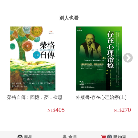
別人也看
榮格自傳：回憶．夢．省思
外版書-存在心理治療(上)
405
270
商品
會員
購物車
0