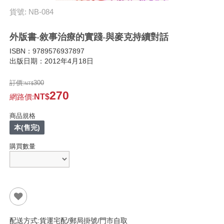
貨號: NB-084
外版書-敘事治療的實踐-與麥克持續對話
ISBN：9789576937897
出版日期：2012年4月18日
訂價:
300
270
網路價
:
商品規格
本(售完)
購買數量
配送方式:貨運宅配/郵局掛號/門市自取