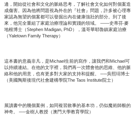
邊，開始從社會和文化的脈絡思考，了解社會文化如何對個案造
成傷害。因為他將問題視為外在的『社會』問題，許多被心理專
家認為無望的個案都可以發掘出內在健康強壯的部分。到了後
來，他完全重組了家庭治療理論和實踐的領域。 ——史蒂芬‧麥
地根博士（Stephen Madigan, PhD），溫哥華耶魯鎮家庭治療
（Yaletown Family Therapy）
這本書的意義非凡，是Michael生前的寫作，讓我們和Michael可
以持續連結。在他的文字裡，我們再一次體會他的思維、他的脈
絡和他的用意，也有更多對大家的支持和提醒。 ──吳熙琄博士
（美國陶斯後現代社會建構學院The Taos Institute院士）
展讀書中的幾個案例，如同複習敘事的基本功，仍似魔術師般的
神奇。 ──金樹人教授（澳門大學教育學院）