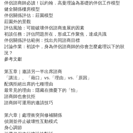
伴侶諮商師必讀！以約翰．高曼理論為基礎的伴侶工作模型
健全關係樓房模型
伴侶關係評估：莊園模型
莊園外的景觀
評估風險：可能破壞伴侶諮商進展的因素
初談任務：評估問題所在，形成工作聚焦，達成共識
伴侶關係評估範例：找出共同諮商目標
討論作業：初談中，身為伴侶諮商師的你會怎麼處理以下的狀
況？
參考文獻
第五章｜邀請另一半出席諮商
「講法」、「藉口」vs.「理由」vs.「原因」
配偶拒絕出席的七種理由
最常見的理由：隱藏在擔憂下的「怕」
諮商師也會抗拒
諮商師可運用的邀請技巧
第六章｜處理衝突與修補關係
偵測並停止破壞性互動模式
身心調節