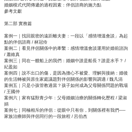
婚姻模式代間傳遞的過程因素：伴侶諮商的施力點
參考文獻
第二部 實務篇
案例一｜找回親密的遠距離夫妻：一段以「感情增溫會談」為起
點的伴侶諮商 / 林冠伶
案例二｜看見伴侶關係中的牽繫：感情增溫會談運用於婚前諮詢
/ 蕭維真
案例三｜同在一艘船上的我們：婚姻中誰是船長？誰是水手？ /
紀盈如
案例四｜說不出口的傷，是因為擔心不被愛、理解與接納：婚後
的生活轉被與原生家庭議題對伴侶關係的影響與調適 / 魏凡涓
案例五｜只是小孩管教過當？孩子如何成為父母關係問題的戰場
/ 王國仲
案例六｜家有猛獸青少年：父母婚姻治療的關係轉化歷程 / 梁淑
娟
案例七｜同極相斥的伴侶：從眼中只有你，到關係裡有我們──
家族治療師與伴侶同行的一段旅程 / 呂伯杰