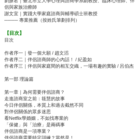
劉彥君｜臺北市立大學心理與諮商學系副教授、臨床心理師、伴
侶與家族治療師
謝文宜｜實踐大學家庭諮商與輔導碩士班教授
──── 專業推薦（按姓氏筆劃排列）
【目次】
目次
作者序一｜發一個大願 / 趙文滔
作者序二｜伴侶諮商師的心內話！ / 紀盈如
作者序三｜伴侶與家庭間的相互交織，一場有趣的實驗 / 呂伯杰
第一部 理論篇
第一章｜為何需要伴侶諮商？
走進諮商室之前：筱慧的故事
今日伴侶關係，本質上和過去截然不同
對伴侶關係的眾多迷思
看Netflix學婚姻，不如找專業的
「保健」與「治療」是兩碼事
伴侶諮商是一項專業？
伴侶諮商需要特定訓練？當然是！