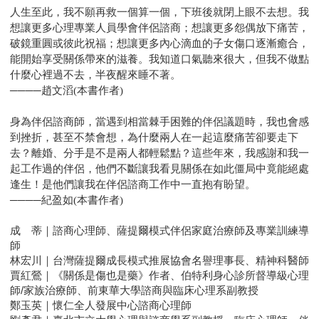
人生至此，我不願再救一個算一個，下班後就閉上眼不去想。我
想讓更多心理專業人員學會伴侶諮商；想讓更多怨偶放下痛苦，
破鏡重圓或彼此祝福；想讓更多內心滴血的子女傷口逐漸癒合，
能開始享受關係帶來的滋養。我知道口氣聽來很大，但我不做點
什麼心裡過不去，半夜醒來睡不著。
────趙文滔(本書作者)
身為伴侶諮商師，當遇到相當棘手困難的伴侶議題時，我也會感
到挫折，甚至不禁會想，為什麼兩人在一起這麼痛苦卻要走下
去？離婚、分手是不是兩人都輕鬆點？這些年來，我感謝和我一
起工作過的伴侶，他們不斷讓我看見關係在如此僵局中竟能絕處
逢生！是他們讓我在伴侶諮商工作中一直抱有盼望。
────紀盈如(本書作者)
成 蒂｜諮商心理師、薩提爾模式伴侶家庭治療師及專業訓練導
師
林宏川｜台灣薩提爾成長模式推展協會名譽理事長、精神科醫師
賈紅鶯｜《關係是傷也是藥》作者、伯特利身心診所督導級心理
師/家族治療師、前東華大學諮商與臨床心理系副教授
鄭玉英｜懷仁全人發展中心諮商心理師