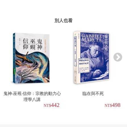
別人也看
鬼神‧巫覡‧信仰：宗教的動力心
臨在與不死
理學八講
442
498