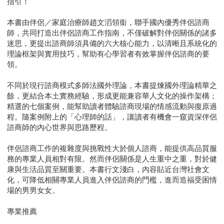
指引！
本書由伴侶／家庭治療師趙文滔領銜，聯手國內優秀伴侶諮商
師，共同打造出伴侶諮商工作指南，不僅破解對伴侶關係的諸多
迷思，更提出諮商師須具備的六大核心能力，以清晰且系統化的
理論框架與實用技巧，幫助有心學習者有效掌握伴侶諮商的要
領。
不同於現行諮商模式多師法國外理論，本書提煉國外理論精華之
餘，更結合本土實務經驗，形成更能兼容華人文化的操作架構；
精選的七個案例，能幫助讀者體驗諮商現場的情感流動與復原過
程。隨案例附上的「心理師的話」，讓讀者有機會一窺資深伴侶
諮商師的內心世界與思路歷程。
伴侶諮商工作的複雜度與挑戰性大於個人諮商，能提供高品質服
務的專業人員相對有限。然而伴侶關係是人生重中之重，對於健
康與生活品質至關重要。本書行文淺白，內容貼近台灣社會文
化，可降低相關專業人員進入伴侶諮商的門檻，進而造福受困情
場的男男女女。
專業推薦