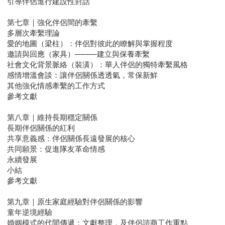
引導伴侶進行建設性對話
第七章｜強化伴侶間的牽繫
多層次牽繫理論
愛的地圖（梁柱）：伴侶對彼此的瞭解與掌握程度
邀請與回應（家具）────建立與保養牽繫
社會文化背景脈絡（裝潢）：華人伴侶的獨特牽繫風格
感情增溫會談：讓伴侶關係透透氣，常保新鮮
其他強化情感牽繫的工作方式
參考文獻
第八章｜維持長期穩定關係
長期伴侶關係的紅利
共享意義感：伴侶關係長遠發展的核心
共同願景：促進隊友革命情感
永續發展
小結
參考文獻
第九章｜原生家庭經驗對伴侶關係的影響
童年逆境經驗
婚姻模式的代間傳遞：文獻整理，及伴侶諮商工作重點