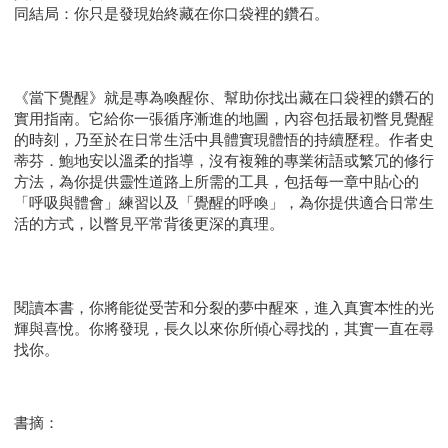
同結局：你只是發現始終藏在你口袋裡的鑽石。
《當下覺醒》就是專為喚醒你、幫助你找出藏在口袋裡的鑽石的
實用指南。它給你一張循序漸進的地圖，內容包括最初瞥見覺醒
的時刻，乃至於在日常生活中具體實現體悟的持續歷程。作者史
蒂芬．鮑地安以溫柔的指導，沒有複雜的專業術語或繁冗的修行
方法，為你提供靈性道路上所需的工具，包括每一章中貼心的
「呼吸與體會」練習以及「覺醒的呼喚」，為你提供適合日常生
活的方式，以瞥見平常背後更深的真理。
閱讀本書，你將能從受苦和分裂的夢中醒來，進入真實本性的光
輝與喜悅。你將發現，長久以來你所傾心尋找的，其實一直在尋
找你。
書摘：