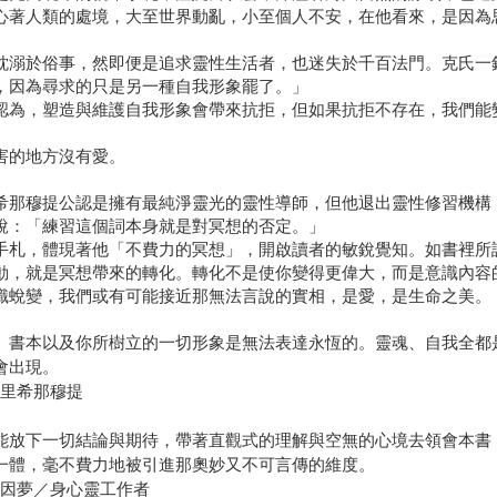
心著人類的處境，大至世界動亂，小至個人不安，在他看來，是因為
耽溺於俗事，然即便是追求靈性生活者，也迷失於千百法門。克氏一
，因為尋求的只是另一種自我形象罷了。」
認為，塑造與維護自我形象會帶來抗拒，但如果抗拒不存在，我們能
害的地方沒有愛。
希那穆提公認是擁有最純淨靈光的靈性導師，但他退出靈性修習機構
說：「練習這個詞本身就是對冥想的否定。」
手札，體現著他「不費力的冥想」，開啟讀者的敏銳覺知。如書裡所
動，就是冥想帶來的轉化。轉化不是使你變得更偉大，而是意識內容
識蛻變，我們或有可能接近那無法言說的實相，是愛，是生命之美。
、書本以及你所樹立的一切形象是無法表達永恆的。靈魂、自我全都
會出現。
克里希那穆提
能放下一切結論與期待，帶著直觀式的理解與空無的心境去領會本書
一體，毫不費力地被引進那奧妙又不可言傳的維度。
胡因夢／身心靈工作者