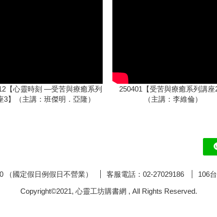
0512【心靈時刻 —受苦與療癒系列
250401【受苦與療癒系列講座
座3】（主講：班傑明．亞隆）
（主講：李維倫）
:00 （國定假日例假日不營業）
客服電話：02-27029186
106
Copyright©2021, 心靈工坊購書網 , All Rights Reserved.