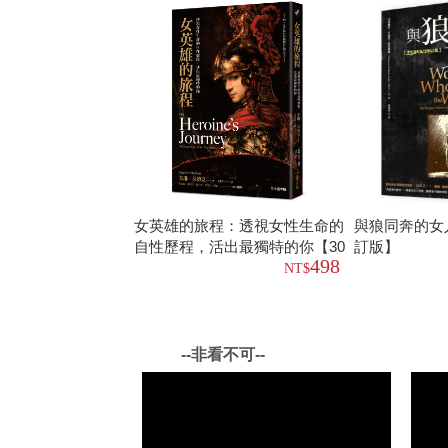
女英雄的旅程：透視女性生命的
與狼同奔的女
自性歷程，活出最獨特的你【30
訂版】
498
週年版】
--非看不可--