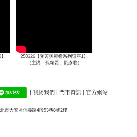
2】
250326【受苦與療癒系列講座1】
（主講：孫頌賢、劉彥君）
|
關於我們
|
門市資訊 |
官方網站
台北市大安區信義路4段53巷8號2樓