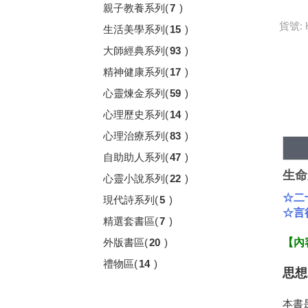
親子教養系列
(
7
)
貨號: 
生活美學系列
(
15
)
大師經典系列
(
93
)
精神健康系列
(
17
)
心靈煉金系列
(
59
)
心理歷史系列
(
14
)
心理治療系列
(
83
)
自助助人系列
(
47
)
生命
心靈小說系列
(
22
)
☆二
現代詩系列
(
5
)
☆言
精選套書區
(
7
)
外版書區
(
20
)
【內
禮物區
(
14
)
思想
本書