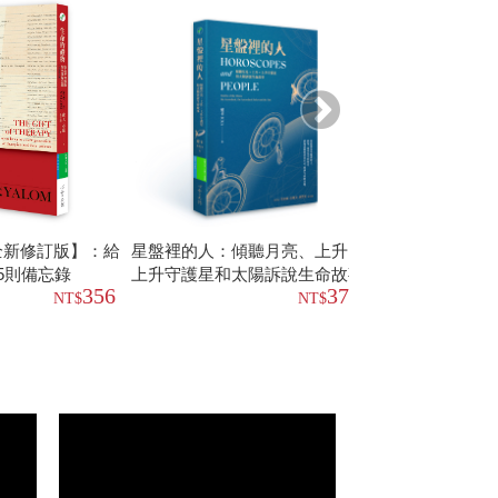
全新修訂版】：給
星盤裡的人：傾聽月亮、上升、
死亡與生命手記
5則備忘錄
上升守護星和太陽訴說生命故事
落、存在的意義
356
379