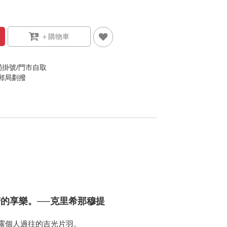
局掛號/門市自取
/郵局劃撥
的享樂。──克里希那穆提
露個人過往的吉光片羽。