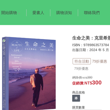
開始購物
愛書人
購物須知
聯絡我們
生命之美：克里希
ISBN：9789863573784
出版日期：2024 年 5 月 
符合活動
79折優惠
79折優惠
網路價:
380
300
促銷價
:
商品規格
本
購買數量