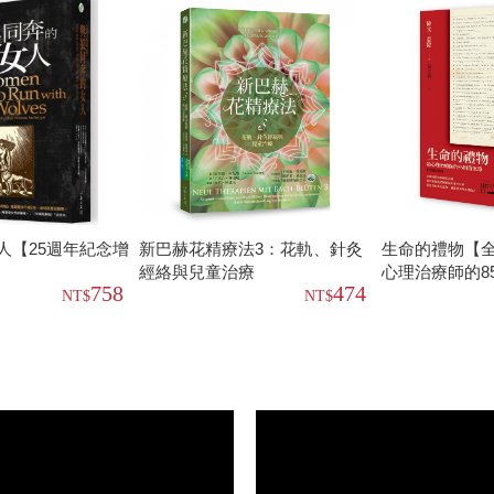
人【25週年紀念增
新巴赫花精療法3：花軌、針灸
生命的禮物【
經絡與兒童治療
心理治療師的8
758
474