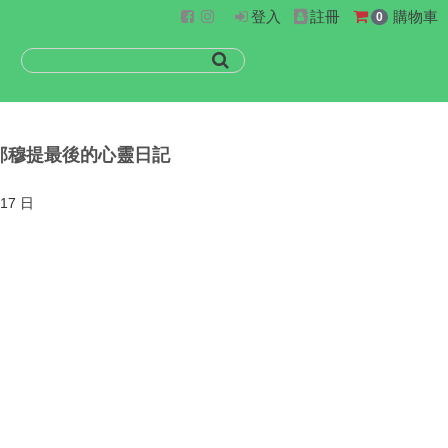
登入
註冊
購物車
0
那穆提最後的心靈日記
17 日