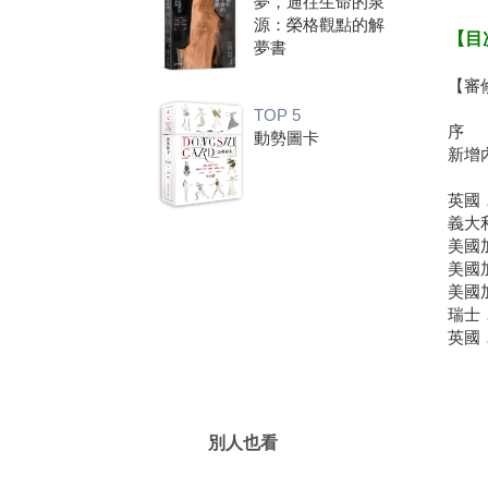
夢，通往生命的泉
源：榮格觀點的解
【目
夢書
【審
TOP 5
序
動勢圖卡
新增
英國
義大
美國
美國
美國
瑞士
英國
別人也看