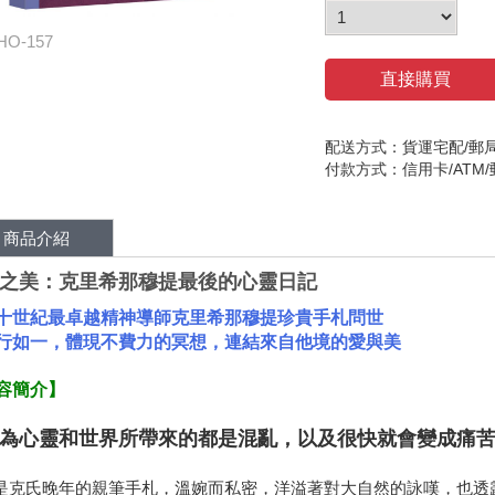
HO-157
直接購買
配送方式：貨運宅配/郵
付款方式：信用卡/ATM
商品介紹
之美：克里希那穆提最後的心靈日記
十世紀最卓越精神導師克里希那穆提珍貴手札問世
行如一，體現不費力的冥想，連結來自他境的愛與美
容簡介】
為心靈和世界所帶來的都是混亂，以及很快就會變成痛苦
是克氏晚年的親筆手札，溫婉而私密，洋溢著對大自然的詠嘆，也透