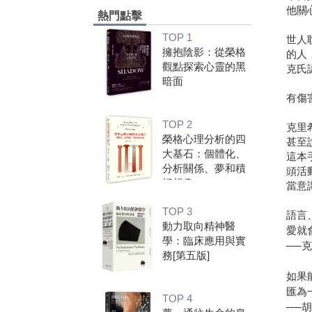
他關
熱門點擊
TOP 1
世人
擁抱陰影：從榮格
的人
觀點探索心靈的黑
克氏
暗面
有傷
TOP 2
克里
榮格心理分析的四
甚至
大基石：個體化、
這本
分析關係、夢和積
頭活
極想像
當意
TOP 3
語言
動力取向精神醫
愛就
學：臨床應用與實
──
務[第五版]
如果
匯為
TOP 4
──