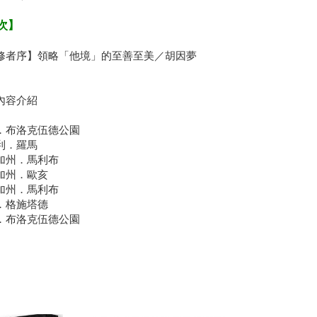
次】
修者序】領略「他境」的至善至美／胡因夢
內容介紹
．布洛克伍德公園
利．羅馬
加州．馬利布
加州．歐亥
加州．馬利布
．格施塔德
．布洛克伍德公園