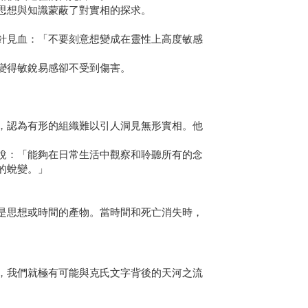
思想與知識蒙蔽了對實相的探求。
針見血：「不要刻意想變成在靈性上高度敏感
變得敏銳易感卻不受到傷害。
，認為有形的組織難以引人洞見無形實相。他
說：「能夠在日常生活中觀察和聆聽所有的念
的蛻變。」
是思想或時間的產物。當時間和死亡消失時，
，我們就極有可能與克氏文字背後的天河之流