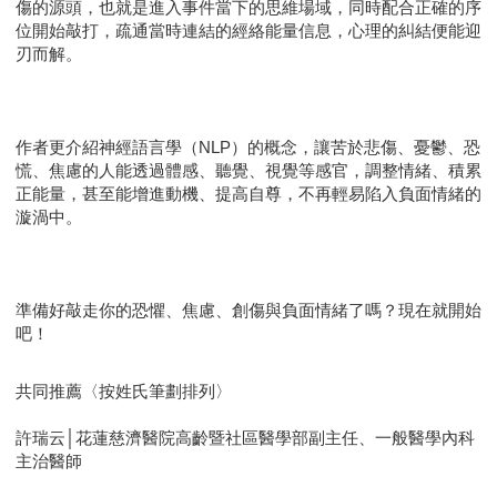
傷的源頭，也就是進入事件當下的思維場域，同時配合正確的序
位開始敲打，疏通當時連結的經絡能量信息，心理的糾結便能迎
刃而解。
作者更介紹神經語言學（NLP）的概念，讓苦於悲傷、憂鬱、恐
慌、焦慮的人能透過體感、聽覺、視覺等感官，調整情緒、積累
正能量，甚至能增進動機、提高自尊，不再輕易陷入負面情緒的
漩渦中。
準備好敲走你的恐懼、焦慮、創傷與負面情緒了嗎？現在就開始
吧！
共同推薦〈按姓氏筆劃排列〉
許瑞云│花蓮慈濟醫院高齡暨社區醫學部副主任、一般醫學內科
主治醫師