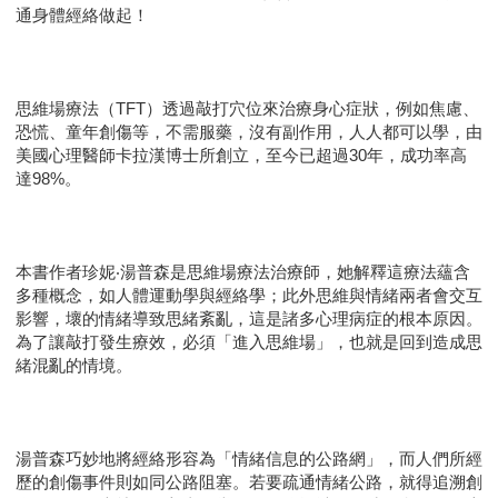
通身體經絡做起！
思維場療法（TFT）透過敲打穴位來治療身心症狀，例如焦慮、
恐慌、童年創傷等，不需服藥，沒有副作用，人人都可以學，由
美國心理醫師卡拉漢博士所創立，至今已超過30年，成功率高
達98%。
本書作者珍妮‧湯普森是思維場療法治療師，她解釋這療法蘊含
多種概念，如人體運動學與經絡學；此外思維與情緒兩者會交互
影響，壞的情緒導致思緒紊亂，這是諸多心理病症的根本原因。
為了讓敲打發生療效，必須「進入思維場」，也就是回到造成思
緒混亂的情境。
湯普森巧妙地將經絡形容為「情緒信息的公路網」，而人們所經
歷的創傷事件則如同公路阻塞。若要疏通情緒公路，就得追溯創