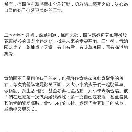
然而，有四位母親將牽掛化為行動，勇敢踏上築夢之旅，決心為
自己的孩子打造更美好的天地。
二○○○年七月初，颱風剛過，風雨未歇，四位媽媽迎著風穿梭於
花東縱谷的田野小路之間，找尋未來的幸福基地。三年後，肯納
園落成了，荒地成了天堂，有山有雲，有花草庭園，還有滿滿的
笑聲。
肯納園不只是四個孩子的家，也是許多肯納家庭歡喜聚集的所
在，每次的營隊總是歡笑不斷，大大小小的孩子們一起騎單車、
做糕點、寫生活日記，甚至參與社區活動，到小學表演合唱。孩
子們在這裡第一次做菜給媽媽吃；第一次自己洗衣服；甚至看見
其他肯納兒受傷時，會快步向前扶持。媽媽們看著孩子的成長，
感動得又哭又笑。