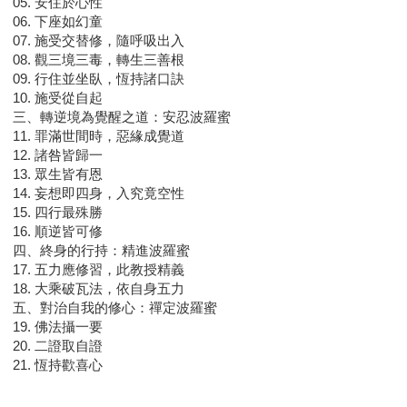
05. 安住於心性
06. 下座如幻童
07. 施受交替修，隨呼吸出入
08. 觀三境三毒，轉生三善根
09. 行住並坐臥，恆持諸口訣
10. 施受從自起
三、轉逆境為覺醒之道：安忍波羅蜜
11. 罪滿世間時，惡緣成覺道
12. 諸咎皆歸一
13. 眾生皆有恩
14. 妄想即四身，入究竟空性
15. 四行最殊勝
16. 順逆皆可修
四、終身的行持：精進波羅蜜
17. 五力應修習，此教授精義
18. 大乘破瓦法，依自身五力
五、對治自我的修心：禪定波羅蜜
19. 佛法攝一要
20. 二證取自證
21. 恆持歡喜心