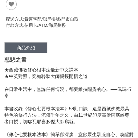
配送方式:貨運宅配/郵局掛號/門市自取
付款方式:信用卡/ATM/郵局劃撥
商品介紹
慈悲之書
★西藏佛教修心根本法最新中文譯本
★中英對照，宛如聆聽大師親授開悟之道
在日常生活中，無論任何情況，都要維持醒覺的心。──佩瑪‧丘
卓
本書收錄《修心七要根本法本》59則口訣，這是西藏佛教最具
特色的修行方法，流傳千年之久，由11世紀印度高僧阿底峽尊
者口授，切喀瓦耶喜多傑大師寫就。
《修心七要根本法本》簡單卻深廣，意欲眾生馴服自心、喚醒對