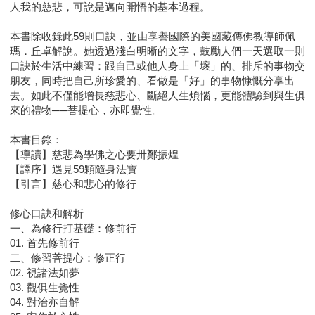
人我的慈悲，可說是邁向開悟的基本過程。
本書除收錄此59則口訣，並由享譽國際的美國藏傳佛教導師佩
瑪．丘卓解說。她透過淺白明晰的文字，鼓勵人們一天選取一則
口訣於生活中練習：跟自己或他人身上「壞」的、排斥的事物交
朋友，同時把自己所珍愛的、看做是「好」的事物慷慨分享出
去。如此不僅能增長慈悲心、斷絕人生煩惱，更能體驗到與生俱
來的禮物──菩提心，亦即覺性。
本書目錄：
【導讀】慈悲為學佛之心要卅鄭振煌
【譯序】遇見59顆隨身法寶
【引言】慈心和悲心的修行
修心口訣和解析
一、為修行打基礎：修前行
01. 首先修前行
二、修習菩提心：修正行
02. 視諸法如夢
03. 觀俱生覺性
04. 對治亦自解