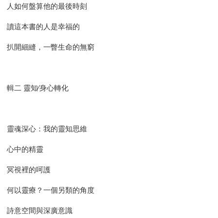
人如何盤算他的最後時刻
讀這本書的人是幸福的
扒開細縫，一瞥生命的無窮
輯二 靈知∕身心轉化
靈魂深心：我的靈知思維
心中的精靈
冥視裡的呵護
何以靈療？一個另類的角度
詩意空間與深廣意識