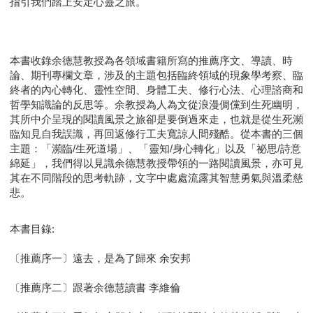
指引我們踏上安定心靈之旅。
本書收錄余德慧教授為各領域書籍所寫的推薦序文、導讀、時
論、期刊專欄文章，涉及的主題包括臨終領域的現象學考察、臨
終者的內心轉化、靈性空間、身體工夫、修行心法、心理諮商和
哲學知識論的反思等。余教授為人為文從浪漫倜儻到生死幽明，
其所中介呈現的閱讀風景之旅卻是要倒過來走，也就是從生死瀕
臨知見自我誤識，再回返修行工夫寬諒人間殘酷。從本書的三個
主題：「瀕臨/生死道場」、「靈知/身心轉化」以及「祕思/詩意
綿延」，我們得以見識余德慧教授帶領的一路閱讀風景，亦可見
其在不同階段的思考軌跡，文字中處處流露其智慧勇氣與溫柔慈
悲。
本書目錄:
〔推薦序一〕遠去，是為了歸來 余安邦
〔推薦序二〕跟著余德慧讀書 李維倫