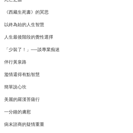
《西藏生死書》的冥思
以終為始的人生智慧
人生最後階段的覺性選擇
「少裝了！」──談專業痴迷
伴行黃泉路
濫情還得有點智慧
簡單說心坎
美麗的羅漢菩薩行
一分鐘的膚慰
病末諮商的疑情重重