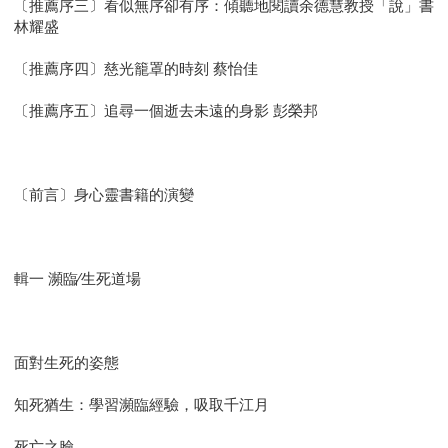
〔推薦序三〕看似無序卻有序：傾聽地閱讀余德慧教授「說」書
林耀盛
〔推薦序四〕慈光籠罩的時刻 蔡怡佳
〔推薦序五〕追尋一個逝去未遠的身影 彭榮邦
〔前言〕身心靈書籍的演變
輯一 瀕臨∕生死道場
面對生死的姿態
知死猶生：學習瀕臨經驗，吸取千江月
死亡之臉