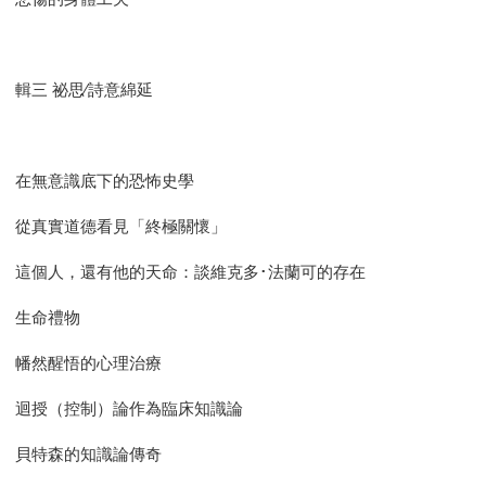
輯三 祕思∕詩意綿延
在無意識底下的恐怖史學
從真實道德看見「終極關懷」
這個人，還有他的天命：談維克多･法蘭可的存在
生命禮物
幡然醒悟的心理治療
迴授（控制）論作為臨床知識論
貝特森的知識論傳奇