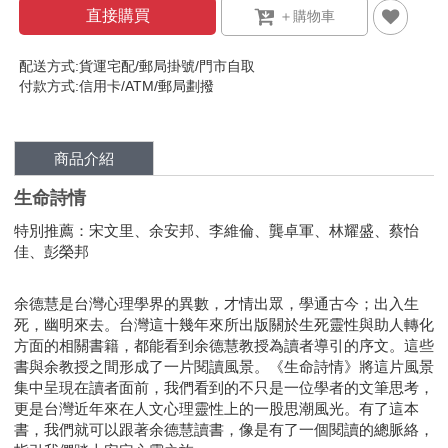
直接購買
配送方式:貨運宅配/郵局掛號/門市自取
付款方式:信用卡/ATM/郵局劃撥
商品介紹
生命詩情
特別推薦：宋文里、余安邦、李維倫、龔卓軍、林耀盛、蔡怡
佳、彭榮邦
余德慧是台灣心理學界的異數，才情出眾，學通古今；出入生
死，幽明來去。台灣這十幾年來所出版關於生死靈性與助人轉化
方面的相關書籍，都能看到余德慧教授為讀者導引的序文。這些
書與余教授之間形成了一片閱讀風景。《生命詩情》將這片風景
集中呈現在讀者面前，我們看到的不只是一位學者的文筆思考，
更是台灣近年來在人文心理靈性上的一股思潮風光。有了這本
書，我們就可以跟著余德慧讀書，像是有了一個閱讀的總脈絡，