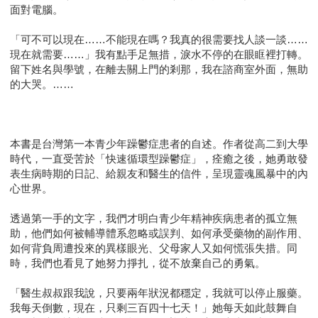
面對電腦。
「可不可以現在……不能現在嗎？我真的很需要找人談一談……
現在就需要……」我有點手足無措，淚水不停的在眼眶裡打轉。
留下姓名與學號，在離去關上門的剎那，我在諮商室外面，無助
的大哭。……
本書是台灣第一本青少年躁鬱症患者的自述。作者從高二到大學
時代，一直受苦於「快速循環型躁鬱症」，痊癒之後，她勇敢發
表生病時期的日記、給親友和醫生的信件，呈現靈魂風暴中的內
心世界。
透過第一手的文字，我們才明白青少年精神疾病患者的孤立無
助，他們如何被輔導體系忽略或誤判、如何承受藥物的副作用、
如何背負周遭投來的異樣眼光、父母家人又如何慌張失措。同
時，我們也看見了她努力掙扎，從不放棄自己的勇氣。
「醫生叔叔跟我說，只要兩年狀況都穩定，我就可以停止服藥。
我每天倒數，現在，只剩三百四十七天！」她每天如此鼓舞自