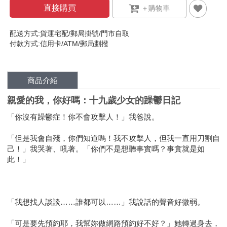
直接購買
配送方式:貨運宅配/郵局掛號/門市自取
付款方式:信用卡/ATM/郵局劃撥
商品介紹
親愛的我，你好嗎：十九歲少女的躁鬱日記
「你沒有躁鬱症！你不會攻擊人！」我爸說。
「但是我會自殘，你們知道嗎！我不攻擊人，但我一直用刀割自
己！」我哭著、吼著。「你們不是想聽事實嗎？事實就是如
此！」
「我想找人談談……誰都可以……」我說話的聲音好微弱。
「可是要先預約耶，我幫妳做網路預約好不好？」她轉過身去，