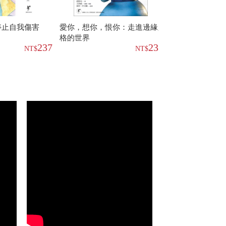
停止自我傷害
愛你，想你，恨你：走進邊緣人
靈魂謀殺：亂倫
格的世界
傷治療之路
237
237