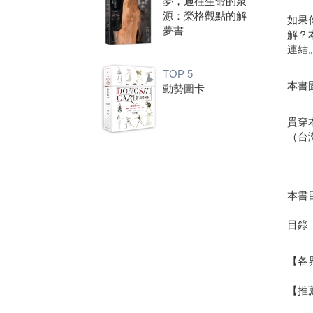
夢，通往生命的泉
源：榮格觀點的解
如果
夢書
解？
連結
TOP 5
本書
動勢圖卡
貫穿
（台
本書
目錄
【各
【推