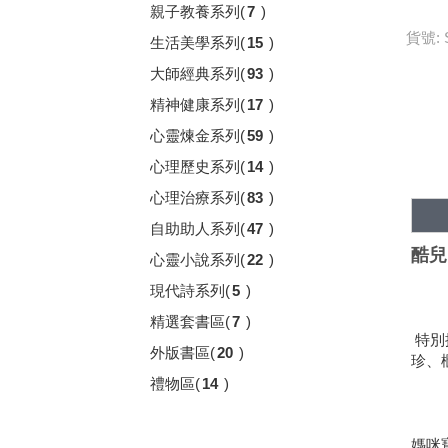
親子教養系列
(
7
)
貨號: 
生活美學系列
(
15
)
大師經典系列
(
93
)
精神健康系列
(
17
)
心靈煉金系列
(
59
)
心理歷史系列
(
14
)
心理治療系列
(
83
)
自助助人系列
(
47
)
酷兒
心靈小說系列
(
22
)
現代詩系列
(
5
)
精選套書區
(
7
)
特別
外版書區
(
20
)
珍、
禮物區
(
14
)
媽咪