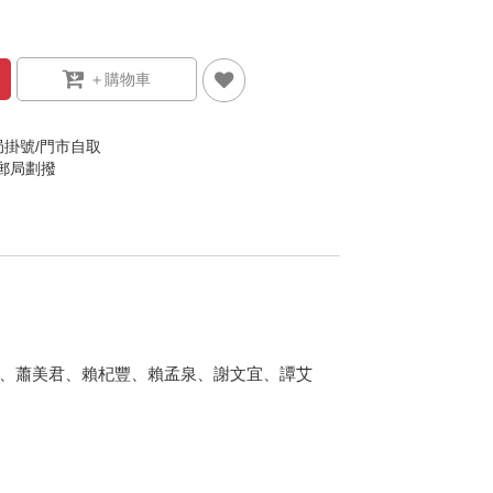
局掛號/門市自取
/郵局劃撥
、蕭美君、賴杞豐、賴孟泉、謝文宜、譚艾