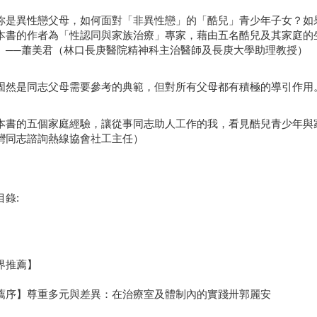
你是異性戀父母，如何面對「非異性戀」的「酷兒」青少年子女？如
本書的作者為「性認同與家族治療」專家，藉由五名酷兒及其家庭的
。──蕭美君（林口長庚醫院精神科主治醫師及長庚大學助理教授）
固然是同志父母需要參考的典範，但對所有父母都有積極的導引作用
本書的五個家庭經驗，讓從事同志助人工作的我，看見酷兒青少年與
灣同志諮詢熱線協會社工主任）
目錄:
界推薦】
薦序】尊重多元與差異：在治療室及體制內的實踐卅郭麗安