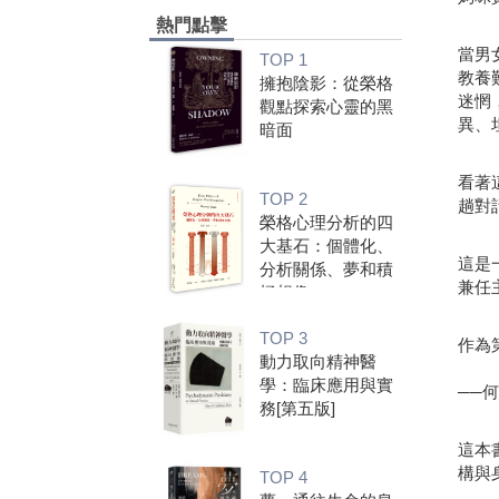
熱門點擊
當男
TOP 1
教養
擁抱陰影：從榮格
迷惘
觀點探索心靈的黑
異、
暗面
看著
TOP 2
趟對
榮格心理分析的四
大基石：個體化、
這是
分析關係、夢和積
兼任
極想像
TOP 3
作為
動力取向精神醫
學：臨床應用與實
──
務[第五版]
這本
構與
TOP 4