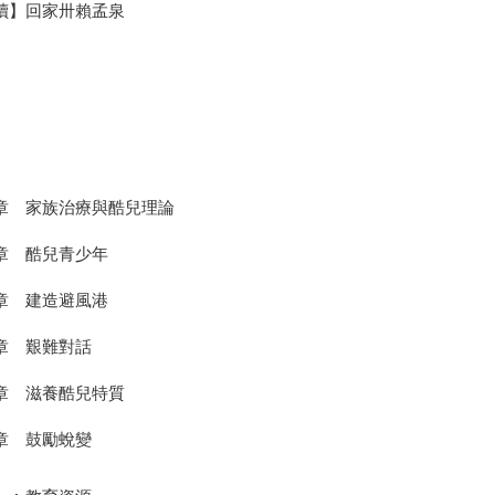
讀】回家卅賴孟泉
章 家族治療與酷兒理論
章 酷兒青少年
章 建造避風港
章 艱難對話
章 滋養酷兒特質
章 鼓勵蛻變