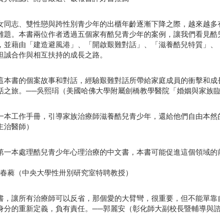
女同志、雙性戀與跨性別青少年的出櫃年齡逐漸下降之際，越來越多
難題。本書兩位作者透過五個家有酷兒青少年的案例，讓我們看見酷
，並藉由「建造避風港」、「開啟艱難對話」、「滋養酷兒特質」、
坦誠合作與相互扶持的成長之路。
這本書的個案故事和對話，經驗艱難對話所帶給家庭成員的衝擊和成
話之旅。──吳熙琄（美國哈佛大學附屬劍橋教學醫院「婚姻與家族
一本工作手冊，引導家族治療師滋養酷兒青少年，還給他們自由本然
主治醫師）
第一本處理酷兒青少年心理治療的中文書，本書可能促進這個領域的
何春蕤（中央大學性卅別研究室特聘教授）
書，讓所有治療師可以反省，那個愛的大臂彎，很重要，但不能單靠
身分的重新定義，負有責任。──郭麗安（彰化師大副校長暨輔導與