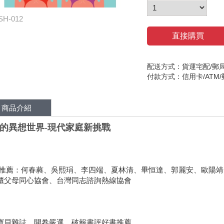
SH-012
直接購買
配送方式：貨運宅配/郵
付款方式：信用卡/ATM
商品介紹
的異想世界-現代家庭新挑戰
推薦：何春蕤、吳熙琄、李四端、夏林清、畢恒達、郭麗安、歐陽靖
櫃父母同心協會、台灣同志諮詢熱線協會
寶貝雜誌、開卷嚴選、破報書評好書推薦