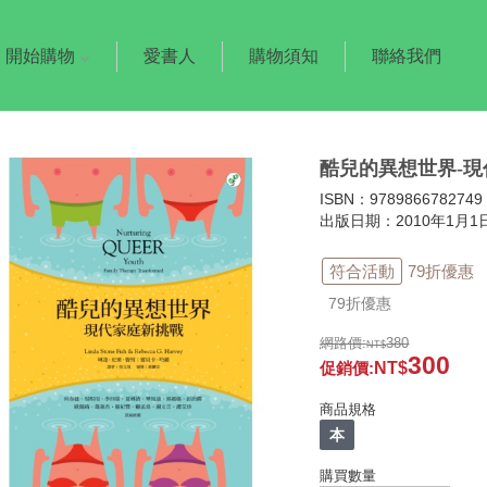
開始購物
愛書人
購物須知
聯絡我們
酷兒的異想世界-
ISBN：9789866782749
出版日期：2010年1月1
符合活動
79折優惠
79折優惠
網路價:
380
300
促銷價
:
商品規格
本
購買數量