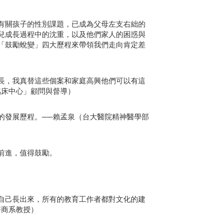
有關孩子的性別課題，已成為父母左支右絀的
兒成長過程中的沈重，以及他們家人的困惑與
「鼓勵蛻變」四大歷程來帶領我們走向肯定差
長，我真替這些個案和家庭高興他們可以有這
臨床中心」顧問與督導）
的發展歷程。──賴孟泉（台大醫院精神醫學部
前進，值得鼓勵。
自己長出來，所有的教育工作者都對文化的建
諮商系教授）