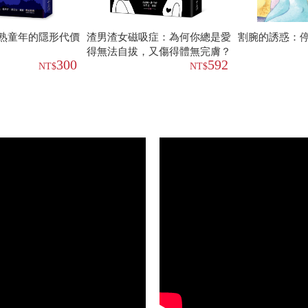
熟童年的隱形代價
渣男渣女磁吸症：為何你總是愛
割腕的誘惑：
得無法自拔，又傷得體無完膚？
300
592