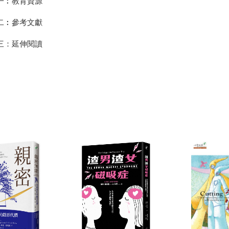
一︰教育資源
二︰參考文獻
三：延伸閱讀