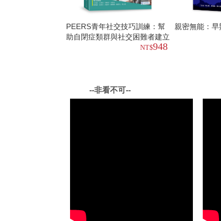
PEERS青年社交技巧訓練：幫
親密無能：早
助自閉症類群與社交困難者建立
948
友誼
--非看不可--