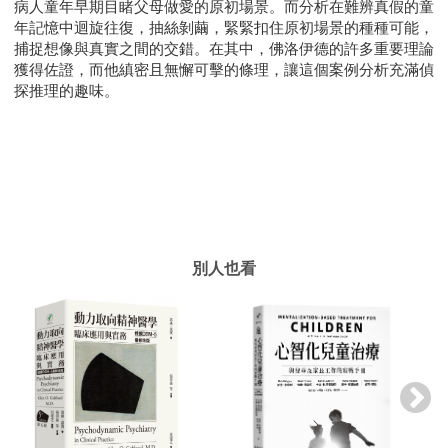
病人童年早期目睹父母做愛的原初場景。而分析在難辨真假的童
年記憶中迴旋往復，抽絲剝繭，緊緊扣住原初場景的種種可能，
捕捉想像與真實之間的交錯。在其中，佛洛伊德的許多重要理論
獲得佐證，而他縝密且無懈可擊的條理，讓這個案例分析充滿偵
探推理的趣味。
別人也看