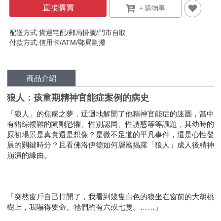
直接購買
配送方式:貨運宅配/郵局掛號/門市自取
付款方式:信用卡/ATM/郵局劃撥
商品介紹
狼人：孩童期精神官能症案例的病史
「狼人」的焦慮之夢，迂迴地解開了他精神官能症的迷團，當中
有錯綜複雜的閹割恐懼、性別認同、性誘惑等等議題，其幼時的
原初場景是真實還是想像？是微不足道的平凡事件，還是心性發
展的關鍵時分？且看佛洛伊德如何層層揭露「狼人」成人後精神
崩潰的緣由。
「突然窗戶自己打開了，我看到幾隻白色的狼坐在窗前的大胡桃
樹上，我嚇得要命。牠們約有六或七隻。……」