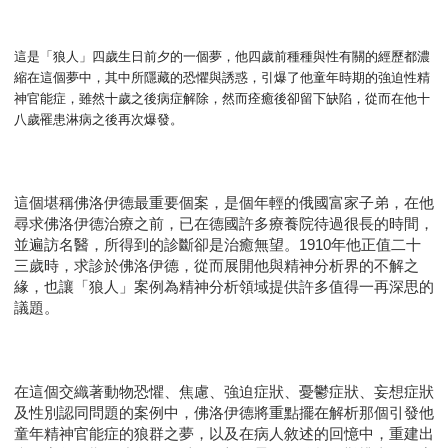
這是「狼人」四歲生日前夕的一個夢，他四歲前種種與性有關的經歷都濃
縮在這個夢中，其中所隱藏的恐懼與誘惑，引爆了他童年時期的強迫性精
神官能症，雖然十歲之後病症解除，然而痊癒後卻留下缺陷，從而在他十
八歲罹患淋病之後再次爆發。
這個堪稱佛洛伊德最重要個案，是個年輕的俄國富家子弟，在他
尋求佛洛伊德治療之前，已在德國許多療養院待過很長的時間，
並遍訪名醫，所得到的診斷卻是治癒無望。1910年他正值二十
三歲時，求診於佛洛伊德，從而展開他與精神分析界的不解之
緣，也讓「狼人」案例為精神分析領域提供許多值得一再深思的
議題。
在這個交織著動物恐懼、焦慮、強迫症狀、憂鬱症狀、妄想症狀
及性別認同問題的案例中，佛洛伊德將重點擺在解析那個引發他
童年精神官能症的狼群之夢，以及在病人敘述的回憶中，重建出