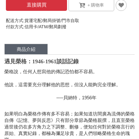
直接購買
配送方式:貨運宅配/郵局掛號/門市自取
付款方式:信用卡/ATM/郵局劃撥
商品介紹
遇見榮格：1946-1961談話記錄
榮格說，任何人想寫他的傳記恐怕都不容易。
他說，這需要充分理解他的思想，但沒人能夠完全理解。
──貝納特，1956年
如果明白為榮格作傳有多不容易；如果知道坊間廣為流傳的榮格
自傳《記憶、夢與反思》只有部分章節為榮格親撰，且直至榮格
過世後仍在多方角力之下調整、刪修，便知任何對於榮格言行的
原始、真實紀錄，都極為彌足珍貴，是人們領略榮格生命的瑰