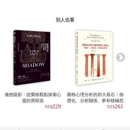
別人也看
擁抱陰影：從榮格觀點探索心
榮格心理分析的四大基石：個
靈的黑暗面
體化、分析關係、夢和積極想
229
261
像