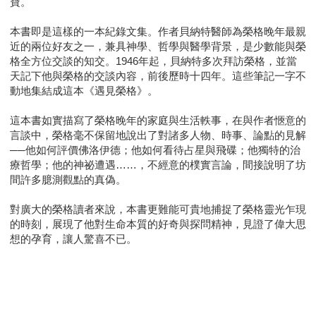
寶。
本書即是這樣的一本紀錄文集。作者貝納特醫師為榮格晚年最親
近的兩位好友之一，兼具神學、哲學與醫學背景，是少數能與榮
格全方位交談的知交。1946年起，貝納特多次拜訪榮格，並當
天記下他與榮格的交談內容，前後歷時十四年。這些筆記一字不
動地集結成這本《遇見榮格》。
這本書如實描寫了榮格晚年的家庭與生活軼事，在與作者愜意的
言談中，榮格毫不保留地說出了對諸多人物、時事、論點的見解
──他如何評價佛洛伊德；他如何看待占星與飛碟；他獨特的治
療哲學；他的神祕遭遇……，不經意的樸實言論，間接說明了坊
間許多臆測觀點的真偽。
對廣大的榮格讀者來說，本書更難能可貴地捕捉了榮格靈光乍現
的時刻，展現了他對生命本質的好奇與探問精神，見證了偉大思
想的孕育，讓人驚喜不已。