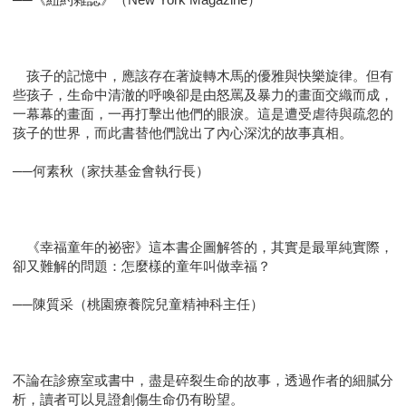
孩子的記憶中，應該存在著旋轉木馬的優雅與快樂旋律。但有
些孩子，生命中清澈的呼喚卻是由怒罵及暴力的畫面交織而成，
一幕幕的畫面，一再打擊出他們的眼淚。這是遭受虐待與疏忽的
孩子的世界，而此書替他們說出了內心深沈的故事真相。
──何素秋（家扶基金會執行長）
《幸福童年的祕密》這本書企圖解答的，其實是最單純實際，
卻又難解的問題：怎麼樣的童年叫做幸福？
──陳質采（桃園療養院兒童精神科主任）
不論在診療室或書中，盡是碎裂生命的故事，透過作者的細膩分
析，讀者可以見證創傷生命仍有盼望。