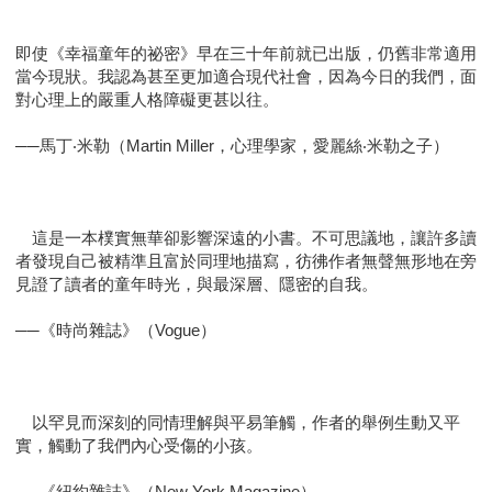
即使《幸福童年的祕密》早在三十年前就已出版，仍舊非常適用
當今現狀。我認為甚至更加適合現代社會，因為今日的我們，面
對心理上的嚴重人格障礙更甚以往。
──馬丁‧米勒（Martin Miller，心理學家，愛麗絲‧米勒之子）
這是一本樸實無華卻影響深遠的小書。不可思議地，讓許多讀
者發現自己被精準且富於同理地描寫，彷彿作者無聲無形地在旁
見證了讀者的童年時光，與最深層、隱密的自我。
──《時尚雜誌》（Vogue）
以罕見而深刻的同情理解與平易筆觸，作者的舉例生動又平
實，觸動了我們內心受傷的小孩。
──《紐約雜誌》（New York Magazine）