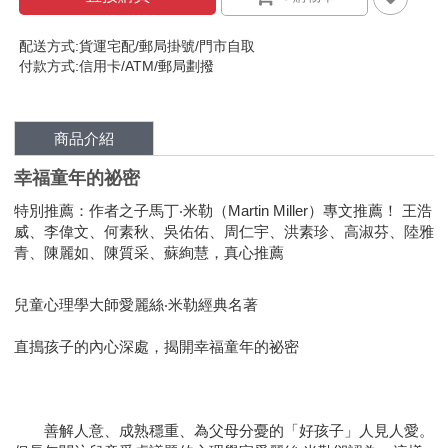
配送方式:貨運宅配/郵局掛號/門市自取
付款方式:信用卡/ATM/郵局劃撥
商品介紹
幸福童年的祕密
特別推薦：作者之子馬丁‧米勒（Martin Miller）專文推薦！ 王浩
威、李偉文、何素秋、吳佑佑、周仁宇、洪素珍、高淑芬、陸雅
青、陳麗如、陳質采、蘇絢慧，真心推薦
兒童心理學大師愛麗絲‧米勒經典名著
直搗孩子的內心深處，揭開幸福童年的祕密
善解人意、成熟穩重、為父母分憂的「好孩子」人見人愛。