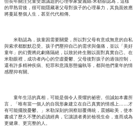
但長年關注兒童受虐議題的心理學家愛麗絲‧米勒卻認為，這樣
的早熟背後，很可能隱藏著父母對孩子的心理暴力，其負面效應
將蔓延整個人生，甚至代代相傳。
米勒認為，孩童因需要關愛，所以對父母有意或無意的自私
與索求都默默忍受。孩子們壓抑自己的需求與傷痛，並以「美好
童年」的幻覺將此劇痛隔絕，以致於終生難以面對真實自己。在
米勒眼裡，成功者內心的空虛憂鬱、父母後對孩子的過強控制，
還有許多精神疾病、犯罪和意識形態偏執等，都與他們童年的情
感壓抑有關。
童年生活的真相，可能是個令人畏懼的祕密。但誠如本書所
言，「唯有當一個人的自我形象建立在自己真實的情感上……才
有可能擺脫憂鬱。」米勒深刻的洞察顛覆傳統，震撼歐美，使本
書成了歷久不墜的必讀經典，它讓讀者勇於檢視生命，進而成為
更健康、更完整的人。