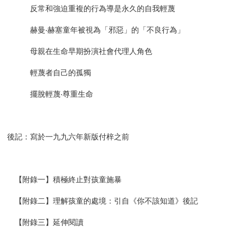
反常和強迫重複的行為導是永久的自我輕蔑
赫曼‧赫塞童年被視為「邪惡」的「不良行為」
母親在生命早期扮演社會代理人角色
輕蔑者自己的孤獨
擺脫輕蔑‧尊重生命
後記：寫於一九九六年新版付梓之前
【附錄一】積極終止對孩童施暴
【附錄二】理解孩童的處境：引自《你不該知道》後記
【附錄三】延伸閱讀