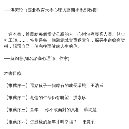
──洪素珍（臺北教育大學心理與諮商學系副教授）
這本書，推薦給每個當父母親的人、心輔治療專業人員、兒少
社工師……，特別是每一個願意誠實重返童年，探尋生命療癒契
機，歸還自己一個完整而健康人生的你。
──蘇絢慧(知名諮商心理師、作家)
本書目錄:
【推薦序一】還給孩子一個應有的成長環境 王浩威
【推薦序二】創傷的生命仍有盼望 洪素珍
【推薦序三】童年──你不敢面對的真相 蘇絢慧
【推薦序四】怎麼樣的童年才叫幸福？ 陳質采