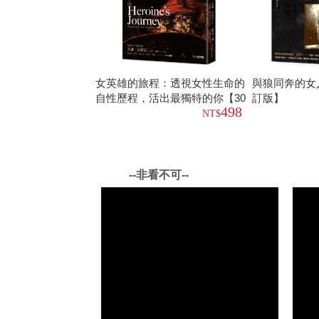
女英雄的旅程：透視女性生命的
與狼同奔的女
自性歷程，活出最獨特的你【30
訂版】
498
週年版】
--非看不可--