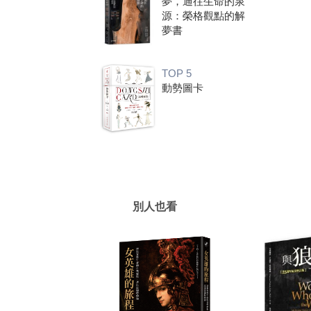
夢，通往生命的泉
源：榮格觀點的解
夢書
TOP 5
動勢圖卡
別人也看