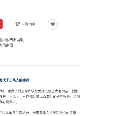
局掛號/門市自取
/郵局劃撥
變成千上萬人的生命！
課程
，證實了對焦慮和慢性疼痛的病患大有助益。從那
搜尋「正念」，可以找到數以百萬計的研究報告。這個
身心復原力。
方法與每日生活結合，借用禪修方法展開身心的療癒。