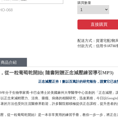
購買數量
HO-068
直接購買
配送方式：貨運宅配/郵
付款方式：信用卡/ATM
商品介紹
，從一粒葡萄乾開始( 隨書附贈正念減壓練習導引MP3)
正念減壓正夯！數以百萬計的研究報告，證實它已改
年分子生物學家喬‧卡巴金博士於美國麻州大學醫學中心首創的
「
正念減壓
」
9
，以正念來減輕壓力、沮喪、藥癮、病痛的相關研究，迅速累積，今日以
Google
卓著的方法也受到主流醫療界歡迎，許多醫院都積極提供正念課程，提升患者的
減壓，從一粒葡萄乾開始》是一本非常實用的練習手冊，教你一步一步，將正念