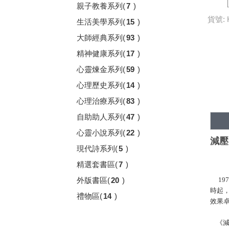
親子教養系列
(
7
)
貨號: 
生活美學系列
(
15
)
大師經典系列
(
93
)
精神健康系列
(
17
)
心靈煉金系列
(
59
)
心理歷史系列
(
14
)
心理治療系列
(
83
)
自助助人系列
(
47
)
心靈小說系列
(
22
)
減壓
現代詩系列
(
5
)
精選套書區
(
7
)
外版書區
(
20
)
197
時起
禮物區
(
14
)
效果
《