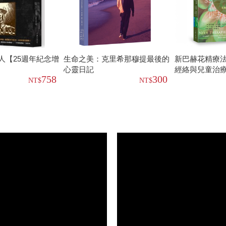
人【25週年紀念增
生命之美：克里希那穆提最後的
新巴赫花精療法
心靈日記
經絡與兒童治
758
300