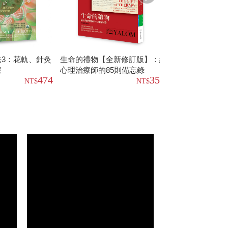
3：花軌、針灸
生命的禮物【全新修訂版】：給
星盤裡的人：傾
療
心理治療師的85則備忘錄
上升守護星和太
474
356