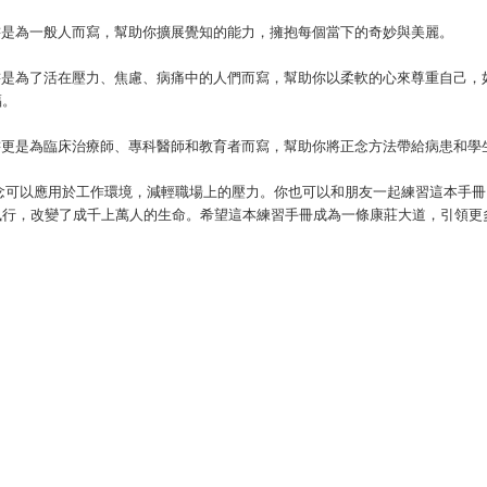
書是為一般人而寫，幫助你擴展覺知的能力，擁抱每個當下的奇妙與美麗。
書是為了活在壓力、焦慮、病痛中的人們而寫，幫助你以柔軟的心來尊重自己，
福。
書更是為臨床治療師、專科醫師和教育者而寫，幫助你將正念方法帶給病患和學
念可以應用於工作環境，減輕職場上的壓力。你也可以和朋友一起練習這本手冊
風行，改變了成千上萬人的生命。希望這本練習手冊成為一條康莊大道，引領更