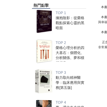
熱門點擊
本
TOP 1
本
擁抱陰影：從榮格
與幸
觀點探索心靈的黑
暗面
本
正
TOP 2
非常
榮格心理分析的四
大基石：個體化、
分析關係、夢和積
極想像
TOP 3
動力取向精神醫
學：臨床應用與實
務[第五版]
TOP 4