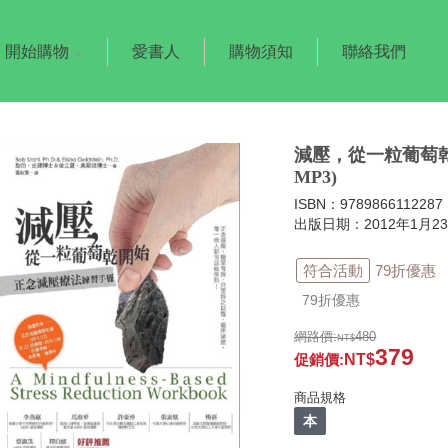
開始購物
愛書人
購物須知
聯絡我們
減壓，從一粒葡萄乾
MP3)
ISBN：9789866112287
出版日期：2012年1月2
符合活動
79折優惠
79折優惠
網路價:
480
379
促銷價
:
商品規格
本