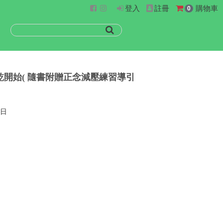
登入
註冊
購物車
0
開始( 隨書附贈正念減壓練習導引
3日