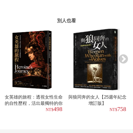
別人也看
女英雄的旅程：透視女性生命
與狼同奔的女人【25週年紀念
的自性歷程，活出最獨特的你
增訂版】
498
758
【30週年版】