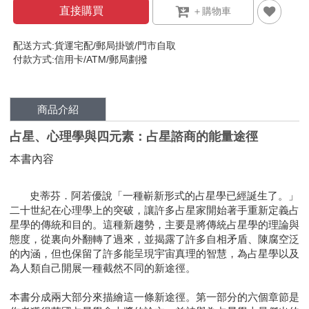
直接購買
配送方式:貨運宅配/郵局掛號/門市自取
付款方式:信用卡/ATM/郵局劃撥
商品介紹
占星、心理學與四元素：占星諮商的能量途徑
本書內容
史蒂芬．阿若優說「一
種嶄新形式的占星學已經誕生了。
」
二十世紀在心理學上的突破，讓許多占星家
開始著手
重新定義占
星學的傳統和目的。這種新趨勢，主要是將傳統占星學的理論與
態度，從裏向外翻轉了過來，並揭露了許多自相矛盾、陳腐空泛
的內涵，但也保留了許多能呈現宇宙真理的智慧，為占星學以及
為人類自己開展一種截然不同的新途徑。
本書分成兩大部分來描繪這一條新途徑。
第一部分的六個章節
是