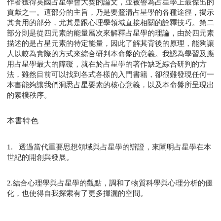
作者
獲得英國占星學會大獎
的論文
，
並
被譽為占星學上最傑出的
貢獻
之一
。
這部分
的主旨，乃是要釐清占星學的各種途徑，揭示
其實用的部分，尤其是跟心理學領域直接相關的詮釋技巧。第二
部分
則是從四元素的能量層次來解釋占星學的理論，由於四元素
描述的是占星元素的特定能量，因此了解其背後的原理，能夠讓
人以較為實際的方式來綜合研判本命盤的意義。我認為學習及應
用占星學最大的障礙，就在於占星學的著作缺乏綜合研判的方
法，雖然目前可以找到各式各樣的入門書籍，卻很難發現任何一
本書能夠讓我們洞悉占星要素的核心意義，以及本命盤所呈現出
的素樸秩序
。
本書特色
1.
透過當代重要思想領域與占星學的辯證，來闡明占星學在本
世紀的開創與發展。
2.結合心理學與占星學的觀點，調和了物質科學與心理分析的僵
化，也使得自我探索有了更多揮灑的空間。