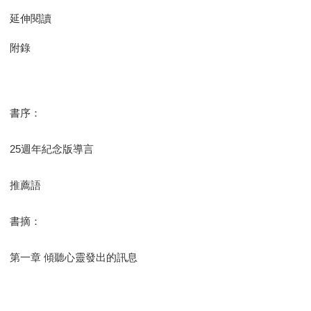
延伸閱讀
附錄
書序：
25週年紀念版導言
推薦語
書摘：
第一章 傾聽心靈發出的訊息