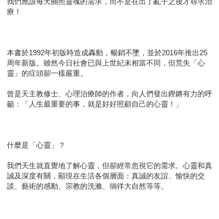
我們應該每天關照靈魂的需求，而不是在出了亂子之後才尋求治
療！
本書於1992年初版時造成轟動，暢銷不墜，並於2016年推出25
周年新版。雖然今日社會已與上世紀末相當不同，但荒失「心
靈」的症頭卻一樣嚴重。
曾是天主教修士、心理治療師的作者，向人們發出鏗鏘有力的呼
籲：「人生最重要的事，就是好好照顧自己的心靈！」
什麼是「心靈」？
我們天生就直覺地了解心靈，但卻經常忽視它的需求。心靈和真
誠及深度有關，顯現在生活各個層面：真誠的友誼、愉快的交
談、藝術的感動、宗教的洗滌、徜徉大自然等等。