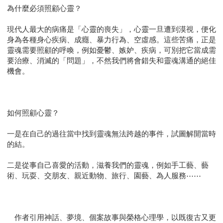
為什麼必須照顧心靈？
現代人最大的病痛是「心靈的喪失」，心靈一旦遭到漠視，便化
身為各種身心疾病、成癮、暴力行為、空虛感。這些苦痛，正是
靈魂需要照顧的呼喚，例如憂鬱、嫉妒、疾病，可別把它當成需
要治療、消滅的「問題」，不然我們將會錯失和靈魂溝通的絕佳
機會。
如何照顧心靈？
一是在自己的過往當中找到靈魂無法跨越的事件，試圖解開當時
的結。
二是從事自己喜愛的活動，滋養我們的靈魂，例如手工藝、藝
術、玩耍、交朋友、親近動物、旅行、園藝、為人服務⋯⋯
作者引用神話、夢境、個案故事與榮格心理學，以既復古又更