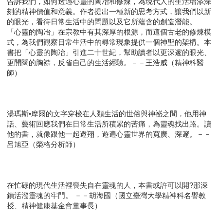
告訴我們，如何透過心靈的陶冶和修煉，為現代人的生活增添深
刻的精神價值和意義。作者提出一種新的思考方式，讓我們以新
的眼光，看待日常生活中的問題以及它所蘊含的創造潛能。
「心靈的陶冶」在宗教中有其深厚的根源，而這個古老的修煉模
式，為我們觀察日常生活中的尋常現象提供一個神聖的架構。本
書把「心靈的陶冶」引進二十世紀，幫助讀者以更深邃的眼光、
更開闊的胸襟，反省自己的生活經驗。－－王浩威（精神科醫
師）
湯瑪斯•摩爾的文字穿梭在人類生活的世俗與神祕之間，他用神
話、藝術回應我們在日常生活所積累的苦痛，為靈魂找出路。讀
他的書，就像跟他一起遨翔，遊遍心靈世界的寬廣、深邃。－－
呂旭亞（榮格分析師）
在忙碌的現代生活裡喪失自在靈魂的人，本書或許可以開?那深
鎖活潑靈魂的牢門。 －－胡海國（國立臺灣大學精神科名譽教
授、精神健康基金會董事長）