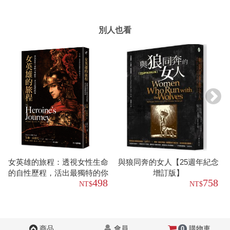
別人也看
女英雄的旅程：透視女性生命
與狼同奔的女人【25週年紀念
的自性歷程，活出最獨特的你
增訂版】
498
758
【30週年版】
商品
會員
購物車
0