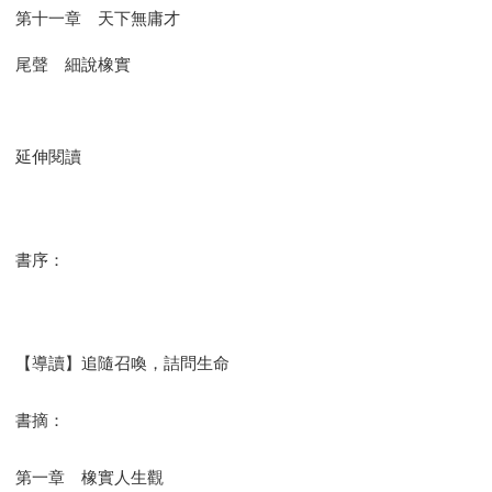
第十一章 天下無庸才
尾聲 細說橡實
延伸閱讀
書序：
【導讀】追隨召喚，詰問生命
書摘：
第一章 橡實人生觀