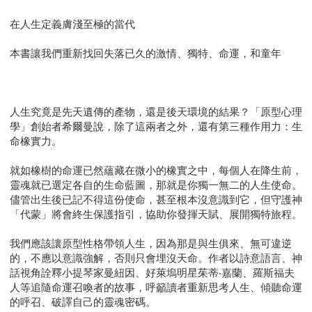
在人生定義膚淺至極的當代
本書讓我們重新找回失落已久的激情、獨特、命運，和童年
人生究竟是先天遺傳的產物，還是後天環境的結果？「原型心理
學」創始者希爾曼說，除了這兩者之外，還有第三種作用力：生
命橡實力。
就如橡樹的命運已然蘊藏在微小的橡實之中，每個人在降生前，
靈魂就已選定各自的生命藍圖，那就是你獨一無二的人生使命。
儘管出生後已記不得這份使命，甚至根本沒意識到它，但守護神
「代蒙」將會終生保護指引，協助你發揮天賦、展開獨特旅程。
我們應該讓原型性格帶領人生，因為那是與生俱來、無可違逆
的，不應以意識強解，否則只會埋沒天命。作者以詩意語言、神
話視角詮釋小提琴家曼紐因、好萊塢明星茱蒂‧嘉蘭、羅斯福夫
人等追隨命運召喚者的故事，呼籲讀者重新思考人生、傾聽命運
的呼召、破譯自己的靈魂密碼。