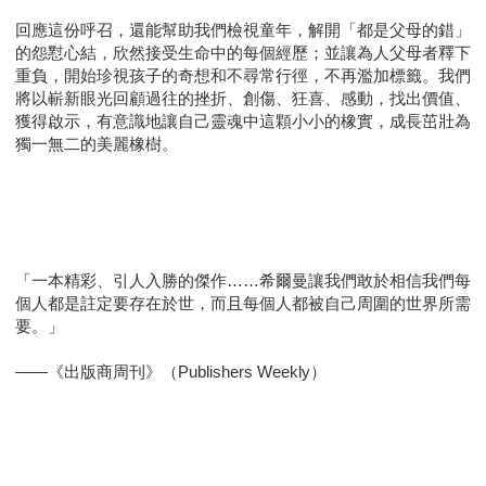
回應這份呼召，還能幫助我們檢視童年，解開「都是父母的錯」
的怨懟心結，欣然接受生命中的每個經歷；並讓為人父母者釋下
重負，開始珍視孩子的奇想和不尋常行徑，不再濫加標籤。我們
將以嶄新眼光回顧過往的挫折、創傷、狂喜、感動，找出價值、
獲得啟示，有意識地讓自己靈魂中這顆小小的橡實，成長茁壯為
獨一無二的美麗橡樹。
「一本精彩、引人入勝的傑作……希爾曼讓我們敢於相信我們每
個人都是註定要存在於世，而且每個人都被自己周圍的世界所需
要。」
――《出版商周刊》（Publishers Weekly）