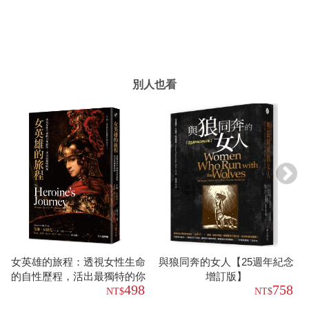
別人也看
女英雄的旅程：透視女性生命
與狼同奔的女人【25週年紀念
的自性歷程，活出最獨特的你
增訂版】
498
758
【30週年版】