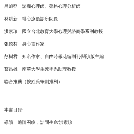
呂旭亞 諮商心理師、榮格心理分析師
林耕新 耕心療癒診所院長
洪素珍 國立台北教育大學心理與諮商學系副教授
張徳芬 身心靈作家
彭樹君 知名作家、自由時報花編副刊∕閱讀版主編
蔡昌雄 南華大學生死學系助理教授
聯合推薦（按姓氏筆劃排列）
本書目錄:
導讀 追隨召喚，詰問生命∕洪素珍