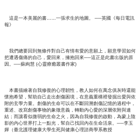
這是一本美麗的書……一張求生的地圖。 ──英國《每日電訊
報》
我們總要回到無條件對自己有情有愛的意願上，願意學習如何
把遭遇傷痛的自己，愛回來，擁抱回來──這正是此書出版的原
因。──蘇絢慧 (心靈療癒叢書作家)
本書描繪著自我修復的心理韌性，教人如何在萬念俱灰時還能
懷抱希望，幫助自己走出創傷困境，在意義重構裡發掘出愛與依
附的玄學力量。創傷的生命可以在不斷回溯創傷記憶的過程中，
重述、改寫創傷事物的象徵意義，轉動內心愛的深層依附與連
結；而讓看似微弱的生命之火，因為自我修復的啟動，為蒙上陰
影的內心世界打上一點光，幫自己找回內在生命活泉。──李玉
嬋（臺北護理健康大學生死與健康心理諮商學系教授