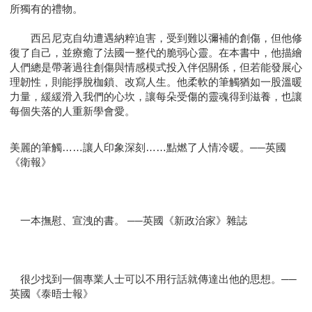
所獨有的禮物。
西呂尼克自幼遭遇納粹迫害，受到難以彌補的創傷，但他修
復了自己，並療癒了法國一整代的脆弱心靈。在本書中，他描繪
人們總是帶著過往創傷與情感模式投入伴侶關係，但若能發展心
理韌性，則能掙脫枷鎖、改寫人生。他柔軟的筆觸猶如一股溫暖
力量，緩緩滑入我們的心坎，讓每朵受傷的靈魂得到滋養，也讓
每個失落的人重新學會愛。
美麗的筆觸……讓人印象深刻……點燃了人情冷暖。──英國
《衛報》
一本撫慰、宣洩的書。 ──英國《新政治家》雜誌
很少找到一個專業人士可以不用行話就傳達出他的思想。──
英國《泰晤士報》