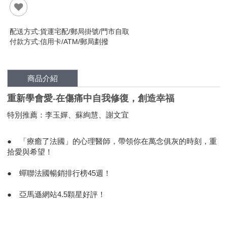
配送方式:貨運宅配/郵局掛號/門市自取
付款方式:信用卡/ATM/郵局劃撥
商品介紹
重新學會愛-在傷痛中自我修復，創造幸福
特別推薦：李玉嬋、蘇絢慧、謝文宜
● 「療癒了法國」的心理醫師，帶領你在萬念俱灰的時刻，重
拾愛與希望！
● 蟬聯法國暢銷排行榜45週！
● 亞馬遜網站4.5顆星好評！