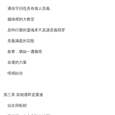
通俗字詞也具有個人意義
腦海裡的大教堂
及時行樂的靈魂來不及讓意義萌芽
意義滿盈的花瓶
敘事，猶如一盞霧燈
命運的力量
情感結合
第三章 當相遇即是重逢
仙女與蚯蚓