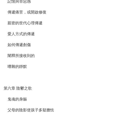
記憶與罪惡感
傳遞痛苦，或開啟修復
親密的世代心理傳遞
愛人方式的傳遞
如何傳遞創傷
闡釋所接收到的
嘈雜的靜默
第六章 陰鬱之歌
鬼魂的身軀
父母的陰影使孩子多疑膽怯