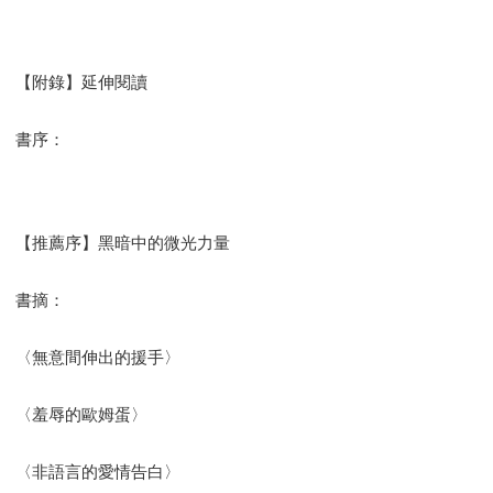
【附錄】延伸閱讀
書序：
【推薦序】黑暗中的微光力量
書摘：
〈無意間伸出的援手〉
〈羞辱的歐姆蛋〉
〈非語言的愛情告白〉