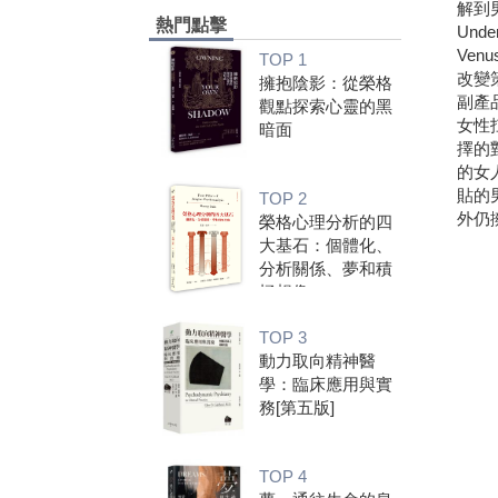
解到男
熱門點擊
Und
Ve
TOP 1
改變
擁抱陰影：從榮格
副產
觀點探索心靈的黑
女性
暗面
擇的
的女
貼的
TOP 2
外仍
榮格心理分析的四
大基石：個體化、
分析關係、夢和積
極想像
TOP 3
動力取向精神醫
學：臨床應用與實
務[第五版]
TOP 4