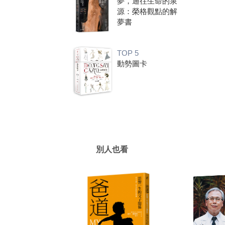
夢，通往生命的泉
源：榮格觀點的解
夢書
TOP 5
動勢圖卡
別人也看