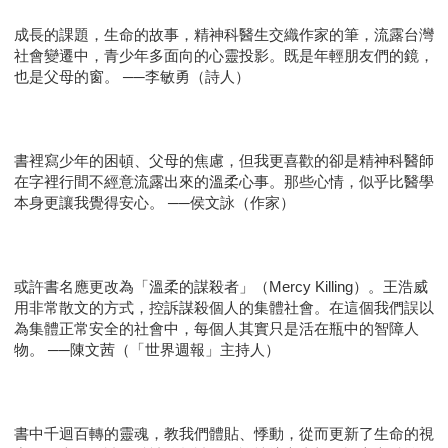
成長的課題，生命的故事，精神科醫生交織作家的筆，流露台灣
社會變遷中，青少年多面向的心靈投影。既是年輕朋友們的鏡，
也是父母的窗。 ──李敏勇（詩人）
書裡寫少年的困頓、父母的焦慮，但我更喜歡的卻是精神科醫師
在字裡行間不經意流露出來的溫柔心事。那些心情，似乎比醫學
本身更讓我覺得安心。 ──侯文詠（作家）
或許書名應更改為「溫柔的謀殺者」（Mercy Killing）。王浩威
用非常散文的方式，控訴謀殺個人的集體社會。在這個我們誤以
為集體正常安全的社會中，每個人其實只是活在瓶中的智障人
物。 ──陳文茜（「世界週報」主持人）
書中千迴百轉的靈魂，教我們體貼、悸動，從而更新了生命的視