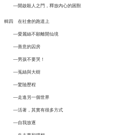
—開啟殺人之門，釋放內心的困獸
輯四 在社會的跑道上
—愛麗絲不願離開仙境
—善意的囚房
—男孩不要哭！
—菟絲與大樹
—驚險歷程
—走進另一個世界
—活著，其實有很多方式
—自我放逐