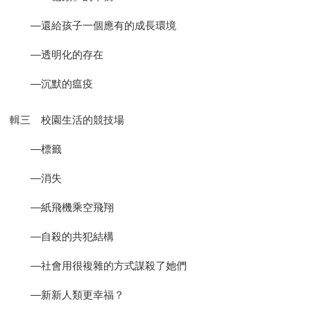
—還給孩子一個應有的成長環境
—透明化的存在
—沉默的瘟疫
輯三 校園生活的競技場
—標籤
—消失
—紙飛機乘空飛翔
—自殺的共犯結構
—社會用很複雜的方式謀殺了她們
—新新人類更幸福？