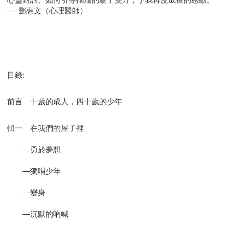
──鄧惠文（心理醫師）
目錄:
前言 十歲的成人，四十歲的少年
輯一 在我們的屋子裡
—勇於夢想
—獨唱少年
—變身
—沉默的吶喊