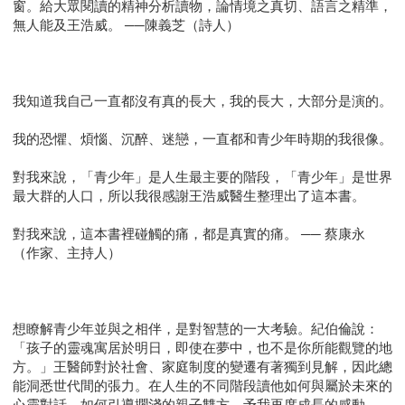
窗。給大眾閱讀的精神分析讀物，論情境之真切、語言之精準，
無人能及王浩威。 ──陳義芝（詩人）
我知道我自己一直都沒有真的長大，我的長大，大部分是演的。
我的恐懼、煩惱、沉醉、迷戀，一直都和青少年時期的我很像。
對我來說，「青少年」是人生最主要的階段，「青少年」是世界
最大群的人口，所以我很感謝王浩威醫生整理出了這本書。
對我來說，這本書裡碰觸的痛，都是真實的痛。 ── 蔡康永
（作家、主持人）
想瞭解青少年並與之相伴，是對智慧的一大考驗。紀伯倫說：
「孩子的靈魂寓居於明日，即使在夢中，也不是你所能觀覽的地
方。」王醫師對於社會、家庭制度的變遷有著獨到見解，因此總
能洞悉世代間的張力。在人生的不同階段讀他如何與屬於未來的
心靈對話、如何引導擱淺的親子雙方，予我再度成長的感動。