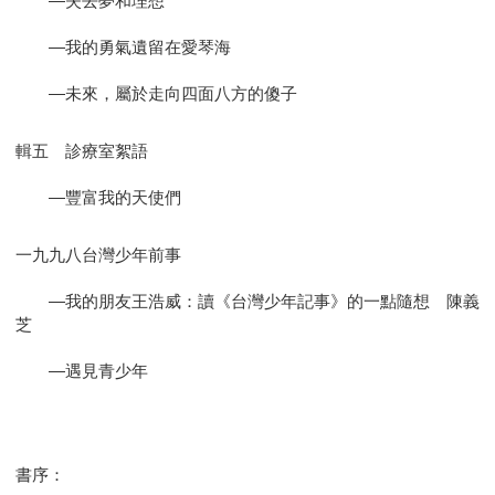
—失去夢和理想
—我的勇氣遺留在愛琴海
—未來，屬於走向四面八方的傻子
輯五 診療室絮語
—豐富我的天使們
一九九八台灣少年前事
—我的朋友王浩威：讀《台灣少年記事》的一點隨想 陳義
芝
—遇見青少年
書序：