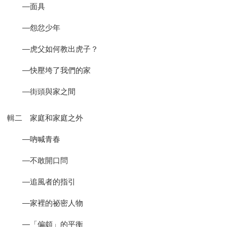
—面具
—怨忿少年
—虎父如何教出虎子？
—快壓垮了我們的家
—街頭與家之間
輯二 家庭和家庭之外
—吶喊青春
—不敢開口問
—追風者的指引
—家裡的祕密人物
—「偏頗」的平衡