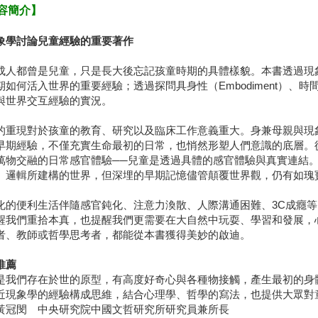
容簡介】
象學討論兒童經驗的重要著作
成人都曾是兒童，只是長大後忘記孩童時期的具體樣貌。本書透過現
期如何活入世界的重要經驗；透過探問具身性（Embodiment）、
與世界交互經驗的實況。
的重現對於孩童的教育、研究以及臨床工作意義重大。身兼母親與現
早期經驗，不僅充實生命最初的日常，也悄然形塑人們意識的底層。
萬物交融的日常感官體驗──兒童是透過具體的感官體驗與真實連結
、邏輯所建構的世界，但深埋的早期記憶儘管顛覆世界觀，仍有如瑰
化的便利生活伴隨感官鈍化、注意力渙散、人際溝通困難、3C成癮
醒我們重拾本真，也提醒我們更需要在大自然中玩耍、學習和發展，
者、教師或哲學思考者，都能從本書獲得美妙的啟迪。
推薦
是我們存在於世的原型，有高度好奇心與各種物接觸，產生最初的身
近現象學的經驗構成思維，結合心理學、哲學的寫法，也提供大眾對
黃冠閔 中央研究院中國文哲研究所研究員兼所長