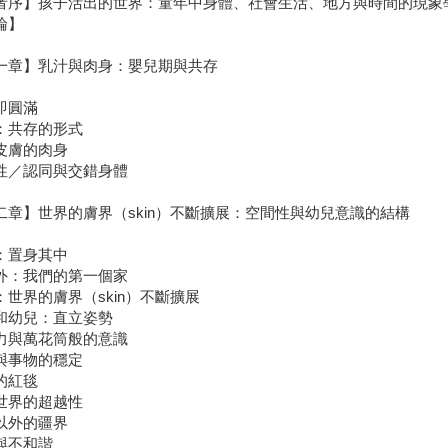
者序】孩子活出的世界：童年中身體、社會生活、地方與時間的現象學／伊娃
論】
一章】乳汁與肉身：嬰兒期與共存
即圓滿
：共存的形式
皮膚的肉身
性／認同與交錯身體
二章】世界的膚界（skin）不斷擴展：空間性與幼兒意識的結構
：置身其中
外：我們的第一個家
：世界的膚界（skin）不斷擴展
和幼兒：直立姿勢
力與萬花筒般的意識
與事物的穩定
的紅毯
世界的超越性
以外的疆界
與不和諧