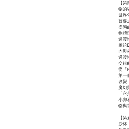
【第
物的
世界
首要
姿態
物體
過渡
獻給B
內與
過渡
交錯
從「
第一
改變
魔幻
「它
小卵
物與
【第
沙杯