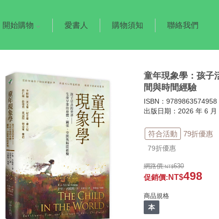
開始購物
愛書人
購物須知
聯絡我們
童年現象學：孩子
間與時間經驗
ISBN：9789863574958
出版日期：2026 年 6 月 
符合活動
79折優惠
79折優惠
網路價:
630
498
促銷價
:
商品規格
本