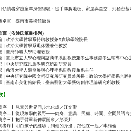
引領讀者穿越童年身體經驗：從手腳爬地板、家屋與星空，到秘密基
龔卓軍 臺南市美術館館長
推薦（依姓氏筆畫排列）
倫 | 政治大學哲學系特聘教授兼X實驗學院院長
聖 | 政治大學哲學系退休暨兼任教授
慶 | 臺灣師範大學助理教授
恆 | 臺北市立大學心理與諮商學系副教授兼學生事務處學生輔導中心
郁 | 中央研究院民族學研究所副研究員
邦 | 慈濟大學人類發展與心理學系副教授兼系主任
閔 | 中央研究院中國文哲研究所研究員兼所長；政治大學哲學系合聘
軍 | 臺南市美術館館長；臺南藝術大學藝術創作理論研究所教授
次】
薦序一】兒童與世界同步地化成／汪文聖
薦序二】從現象學的視野——肉身、意識、照顧、時間、空間與語言
薦序三】把手臂重新伸展開來／彭榮邦
閱者序】明白孩子的經驗，到他的身邊，跟他在一起／李維倫