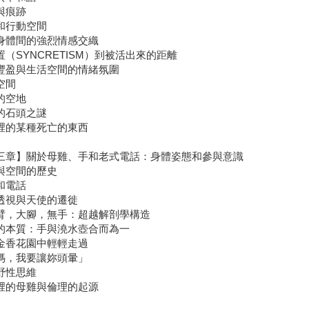
與痕跡
和行動空間
身體間的強烈情感交織
置（SYNCRETISM）到被活出來的距離
豐盈與生活空間的情緒氛圍
空間
的空地
的石頭之謎
裡的某種死亡的東西
三章】關於母雞、手和老式電話：身體姿態和參與意識
與空間的歷史
和電話
透視與天使的遷徙
臂，大腳，無手：超越解剖學構造
的本質：手與澆水壺合而為一
金香花園中輕輕走過
媽，我要讓妳頭暈」
野性思維
裡的母雞與倫理的起源