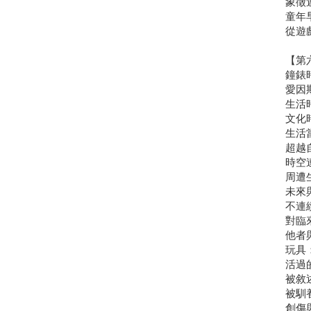
象徵
童年
從遊
【第
鐘錶
愛因
生活
文化
生活
超越
時空
周遭
未來
不連
對臨
他者
玩具
活過
被敘
被馴
創傷