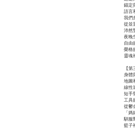
錨定
語言
我們
從並
沛然
夜晚
自由
榮格
靈魂
【第
身體
地圖
線性
短手
工具
從鬱
「媽
馴服
籃子