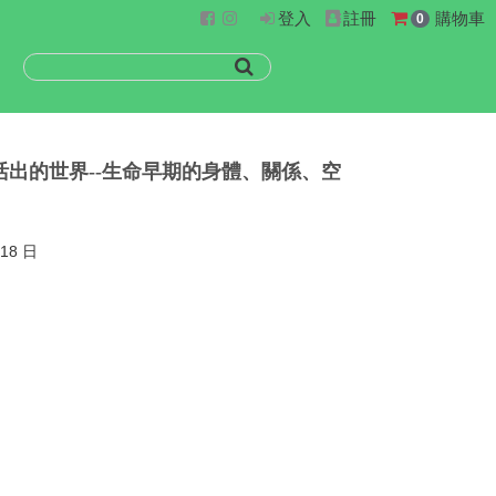
登入
註冊
購物車
0
活出的世界--生命早期的身體、關係、空
18 日