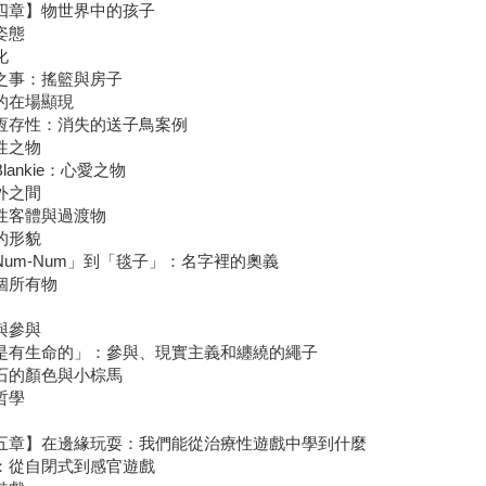
四章】物世界中的孩子
姿態
化
之事：搖籃與房子
的在場顯現
恆存性：消失的送子鳥案例
性之物
lankie：心愛之物
外之間
性客體與過渡物
的形貌
Num-Num」到「毯子」：名字裡的奧義
個所有物
與參與
是有生命的」：參與、現實主義和纏繞的繩子
石的顏色與小棕馬
哲學
五章】在邊緣玩耍：我們能從治療性遊戲中學到什麼
：從自閉式到感官遊戲