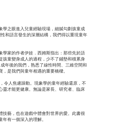
象學之眼進入兒童經驗現場，細膩勾劃孩童成
時間性和語言發生的深層結構，我們得以重現童年
象學家的作者伊娃．西姆斯指出：那些先於語
從孩童變身成人的過程，少不了鋪墊和積累身
。成年後的我們，熟悉了線性時間、三維空間和
寶，是我們與童年相遇的重要橋樑。
等，令人焦慮躁動。現象學的童年經驗還原，不
心靈才能更健康。無論是家長、研究者、臨床
體技藝，也在遊戲中體會對世界的愛。此書很
童年有一個深入的理解。