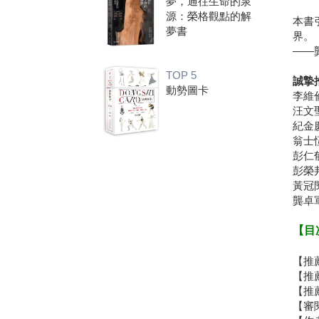
夢，通往生命的泉
源：榮格觀點的解
本書
夢書
界。
——
TOP 5
誠摯
動勢圖卡
李維
汪文
紀金
翁士
彭仁
彭榮
黃冠
龔卓
【目
【推
【推
【推
【審