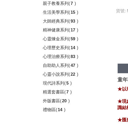
親子教養系列
(
7
)
貨號: 
生活美學系列
(
15
)
大師經典系列
(
93
)
精神健康系列
(
17
)
心靈煉金系列
(
59
)
心理歷史系列
(
14
)
心理治療系列
(
83
)
自助助人系列
(
47
)
心靈小說系列
(
22
)
童年
現代詩系列
(
5
)
★以
精選套書區
(
7
)
外版書區
(
20
)
★現
識結
禮物區
(
14
)
★匯