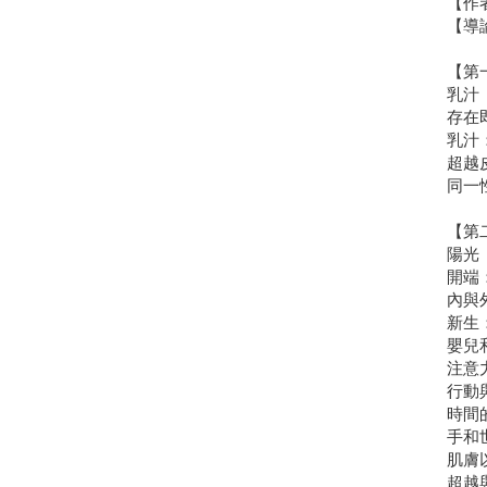
【作
【導
【第
乳汁
存在
乳汁
超越
同一
【第
陽光
開端
內與
新生
嬰兒
注意
行動
時間
手和
肌膚
超越