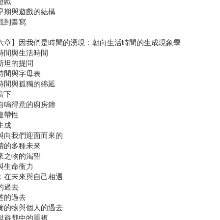
遊戲
早期與遊戲的結構
戲到書寫
六章】因我們是時間的湧現：朝向生活時間的生成現象學
時間與生活時間
斯坦的提問
時間與字母表
時間與孤獨的綿延
當下
自鳴得意的廚房鐘
連帶性
生成
與向我們迎面而來的
續的多種未來
來之物的渴望
與生命衝力
：在未來與自己相遇
的過去
述的過去
養的物與個人的過去
與遊戲中的重複