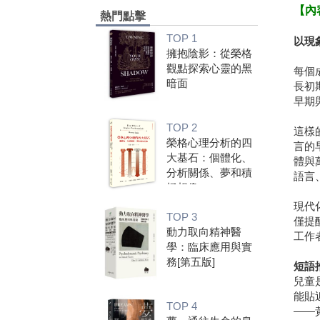
【內
熱門點擊
TOP 1
以現
擁抱陰影：從榮格
觀點探索心靈的黑
每個
暗面
長初
早期
TOP 2
這樣
榮格心理分析的四
言的
大基石：個體化、
體與
分析關係、夢和積
語言
極想像
現代
TOP 3
僅提
動力取向精神醫
工作
學：臨床應用與實
務[第五版]
短語
兒童
能貼
TOP 4
——