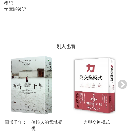
後記
文庫版後記
別人也看
圖博千年：一個旅人的雪域凝
力與交換模式
視