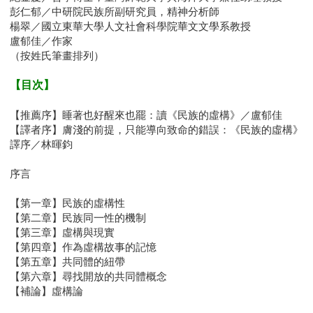
彭仁郁／中研院民族所副研究員，精神分析師
楊翠／國立東華大學人文社會科學院華文文學系教授
盧郁佳／作家
（按姓氏筆畫排列）
【目次】
【推薦序】睡著也好醒來也罷：讀《民族的虛構》／盧郁佳
【譯者序】膚淺的前提，只能導向致命的錯誤：《民族的虛構》
譯序／林暉鈞
序言
【第一章】民族的虛構性
【第二章】民族同一性的機制
【第三章】虛構與現實
【第四章】作為虛構故事的記憶
【第五章】共同體的紐帶
【第六章】尋找開放的共同體概念
【補論】虛構論