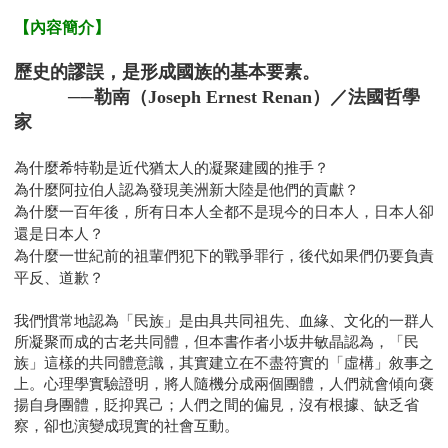
【內容簡介】
歷史的謬誤，是形成國族的基本要素。
──勒南（Joseph Ernest Renan）／法國哲學
家
為什麼希特勒是近代猶太人的凝聚建國的推手？
為什麼阿拉伯人認為發現美洲新大陸是他們的貢獻？
為什麼一百年後，所有日本人全都不是現今的日本人，日本人卻
還是日本人？
為什麼一世紀前的祖輩們犯下的戰爭罪行，後代如果們仍要負責
平反、道歉？
我們慣常地認為「民族」是由具共同祖先、血緣、文化的一群人
所凝聚而成的古老共同體，但本書作者小坂井敏晶認為，「民
族」這樣的共同體意識，其實建立在不盡符實的「虛構」敘事之
上。心理學實驗證明，將人隨機分成兩個團體，人們就會傾向褒
揚自身團體，貶抑異己；人們之間的偏見，沒有根據、缺乏省
察，卻也演變成現實的社會互動。