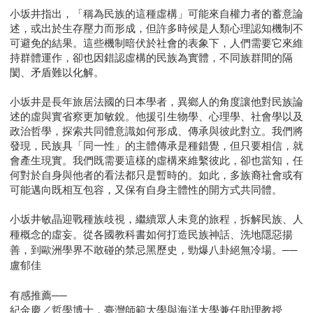
小坂井指出，「稱為民族的這種虛構」可能來自權力者的蓄意論
述，或出於生存壓力而形成，但許多時候是人類心理認知機制不
可避免的結果。這些機制暗伏於社會的表象下，人們需要它來維
持群體運作，卻也因錯認虛構的民族為實體，不同族群間的隔
閡、矛盾難以化解。
小坂井是長年旅居法國的日本學者，異鄉人的角度讓他對民族論
述的虛與實省察更加敏銳。他援引生物學、心理學、社會學以及
政治哲學，探索共同體意識如何形成、傳承與彼此對立。我們將
發現，民族具「同一性」的主體傳承是種錯覺，但只要相信，就
會產生現實。我們既需要這樣的虛構來維繫彼此，卻也當知，任
何對於自身與他者的看法都只是暫時的。如此，多族裔社會或有
可能邁向既相互包容，又保有自身主體性的開方式共同體。
小坂井敏晶迎戰種族歧視，繼續眾人未竟的旅程，拆解民族、人
種概念的虛妄。從各國教科書如何打造民族神話、洗地隱惡揚
善，到歐洲學界不敢碰的禁忌黑歷史，勁爆八卦絕無冷場。──
盧郁佳
有感推薦──
紀金慶／哲學博士，臺灣師範大學與海洋大學兼任助理教授