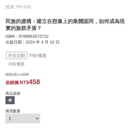
貨號: PH-016
民族的虛構：建立在想像上的集體認同，如何成為現
實的族群矛盾？
ISBN：9789863573722
出版日期：2024 年 4 月 10 日
符合活動
79折優惠
79折優惠
網路價:
580
458
促銷價
:
商品規格
本
購買數量