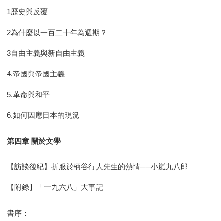
1歷史與反覆
2為什麼以一百二十年為週期？
3自由主義與新自由主義
4.帝國與帝國主義
5.革命與和平
6.如何因應日本的現況
第四章 關於文學
【訪談後紀】折服於柄谷行人先生的熱情──小嵐九八郎
【附錄】「一九六八」大事記
書序：