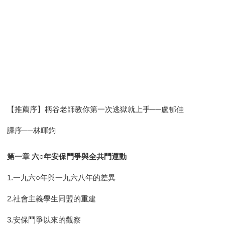
【推薦序】柄谷老師教你第一次逃獄就上手──盧郁佳
譯序──林暉鈞
第一章 六○年安保鬥爭與全共鬥運動
1.一九六○年與一九六八年的差異
2.社會主義學生同盟的重建
3.安保鬥爭以來的觀察