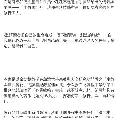
而是引導我們注意日常生活中種種不經意的手藝所給出的情義與
情感――「小東西行巫」這種生活技藝亦是一種促成療癒轉化的
修行工夫。
•邀請讀者把自己的生命看成一個不斷實驗、創造的場所――自
我轉化作為一種「自己對自己的工夫」，就像以匠人的技藝，創
造、發明我們自己。
本書是以余德慧教授在慈濟大學宗教與人文研究所開設之「宗教
與自我轉化」的課程紀錄整理而成。余教授在此課程中帶領學生
批判地閱讀坊間「心靈療癒」書籍，或不歸在此類、卻可能具有
療癒機制的著作（如文學小說），探索何謂「修行」與「自我轉
化」。
修行與自我轉化看似高深，然而這個課程中不採任何「法門本
位」的語言，而是透過閱讀、比較十幾本各類「轉化書」，讓人