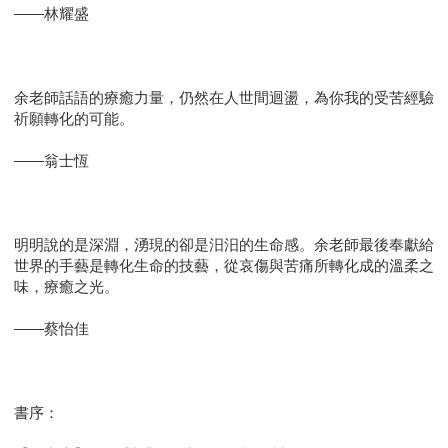
――林耀盛
余老師話語的療癒力量，仍然在人世間迴盪，為你我的受苦經驗
祈願轉化的可能。
――翁士恆
明明說的是深淵，湧現的卻是汨汨的生命感。余老師最後奉獻給
世界的手藝是轉化生命的技藝，從哀傷與苦痛所轉化成的溫柔之
味，療癒之光。
――蔡怡佳
書序：