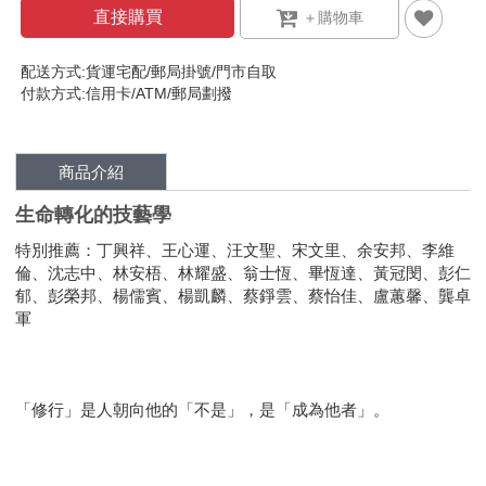
直接購買
配送方式:貨運宅配/郵局掛號/門市自取
付款方式:信用卡/ATM/郵局劃撥
商品介紹
生命轉化的技藝學
特別推薦：丁興祥、王心運、汪文聖、宋文里、余安邦、李維
倫、沈志中、林安梧、林耀盛、翁士恆、畢恆達、黃冠閔、彭仁
郁、彭榮邦、楊儒賓、楊凱麟、蔡錚雲、蔡怡佳、盧蕙馨、龔卓
軍
「修行」是人朝向他的「不是」，是「成為他者」。