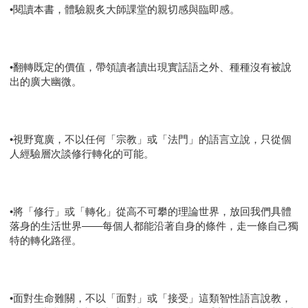
•閱讀本書，體驗親炙大師課堂的親切感與臨即感。
•翻轉既定的價值，帶領讀者讀出現實話語之外、種種沒有被說
出的廣大幽微。
•視野寬廣，不以任何「宗教」或「法門」的語言立說，只從個
人經驗層次談修行轉化的可能。
•將「修行」或「轉化」從高不可攀的理論世界，放回我們具體
落身的生活世界――每個人都能沿著自身的條件，走一條自己獨
特的轉化路徑。
•面對生命難關，不以「面對」或「接受」這類智性語言說教，