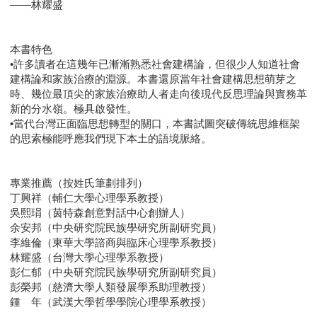
——林耀盛
本書特色
•許多讀者在這幾年已漸漸熟悉社會建構論，但很少人知道社會
建構論和家族治療的淵源。本書還原當年社會建構思想萌芽之
時、幾位最頂尖的家族治療助人者走向後現代反思理論與實務革
新的分水嶺。極具啟發性。
•當代台灣正面臨思想轉型的關口，本書試圖突破傳統思維框架
的思索極能呼應我們現下本土的語境脈絡。
專業推薦（按姓氏筆劃排列）
丁興祥（輔仁大學心理學系教授）
吳熙琄（茵特森創意對話中心創辦人）
余安邦（中央研究院民族學研究所副研究員）
李維倫（東華大學諮商與臨床心理學系教授）
林耀盛（台灣大學心理學系教授）
彭仁郁（中央研究院民族學研究所副研究員）
彭榮邦（慈濟大學人類發展學系助理教授）
鍾 年（武漢大學哲學學院心理學系教授）