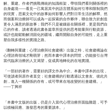
解、重建。作者們挑戰傳統的知識框架，帶領我們看到關係裡的
自身處境――看見一己寓居其中的語言體系如何引導和限制我們
的現實，思索文化中的故事如何影響人們對日常生活的解釋。然
而個案和治療師可以成為一起探索的合作夥伴，聯合致力於創造
更令人滿意的新故事；我們不只是被鑲嵌在關係裡，更是我們自
己的作者。讀者透過此書各篇章所提供的思考能量與行動資源，
或許也能鬆動解消固化的疆域，繼而開顯自身的可能性，走上重
塑自我多樣性的實踐之路。
《翻轉與重建：心理治療與社會建構》出版之時，社會建構論在
心理諮商領域才剛萌芽；然而本書中譯本的問世，仍能接引台灣
當代臨床治療的人文渴望，促成異地轉化的在地實踐。
「一部好的著作，需要好的譯文作為中介。本書中譯本的出現，
可使讀者與原作者直交；社會建構的行動透過以文會友、彼此共
創，進入一種關係的存有，或可帶來在地改變的社會建構。」
——丁興祥
「本書中文版的出版，仍是介入當代心理治療所面臨難題，可予
以積極回應、激發思考的重要讀本。」