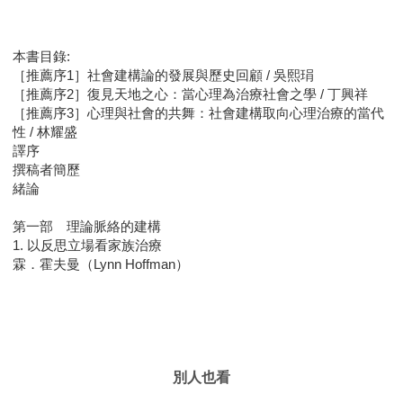
本書目錄:
［推薦序1］社會建構論的發展與歷史回顧 / 吳熙琄
［推薦序2］復見天地之心：當心理為治療社會之學 / 丁興祥
［推薦序3］心理與社會的共舞：社會建構取向心理治療的當代
性 / 林耀盛
譯序
撰稿者簡歷
緒論
第一部 理論脈絡的建構
1. 以反思立場看家族治療
霖．霍夫曼（Lynn Hoffman）
別人也看