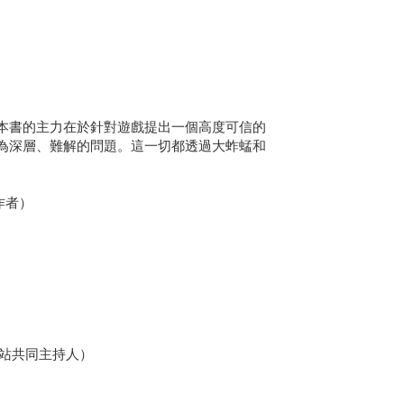
）
本書的主力在於針對遊戲提出一個高度可信的
為深層、難解的問題。這一切都透過大蚱蜢和
作者）
es網站共同主持人）