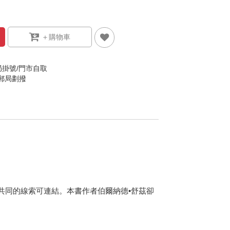
局掛號/門市自取
/郵局劃撥
共同的線索可連結。本書作者伯爾納德•舒茲卻