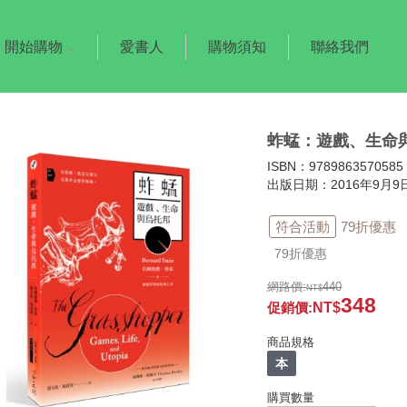
開始購物
愛書人
購物須知
聯絡我們
蚱蜢：遊戲、生命
ISBN：9789863570585
出版日期：2016年9月9
符合活動
79折優惠
79折優惠
網路價:
440
348
促銷價
:
商品規格
本
購買數量