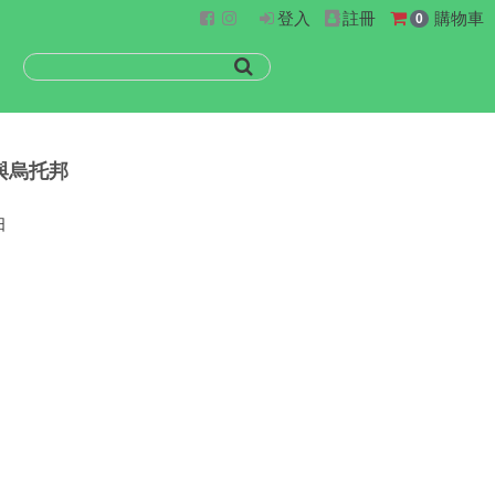
登入
註冊
購物車
0
與烏托邦
日