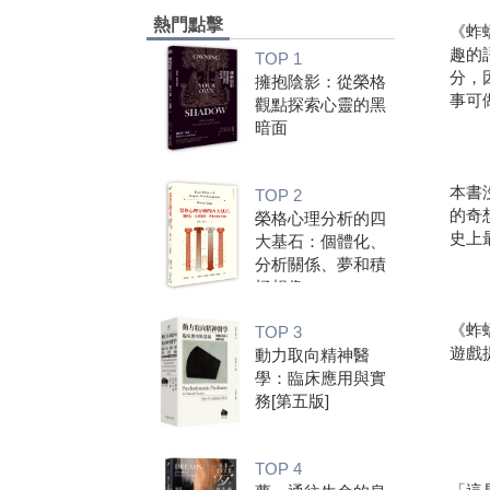
熱門點擊
《蚱
趣的
TOP 1
分，
擁抱陰影：從榮格
事可
觀點探索心靈的黑
暗面
本書
TOP 2
的奇
榮格心理分析的四
史上
大基石：個體化、
分析關係、夢和積
極想像
《蚱
TOP 3
遊戲
動力取向精神醫
學：臨床應用與實
務[第五版]
TOP 4