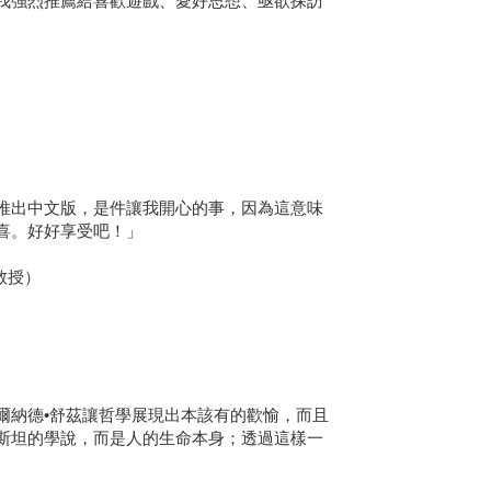
我強烈推薦給喜歡遊戲、愛好思想、亟欲探訪
推出中文版，是件讓我開心的事，因為這意味
喜。好好享受吧！」
聘教授）
爾納德•舒茲讓哲學展現出本該有的歡愉，而且
斯坦的學說，而是人的生命本身；透過這樣一