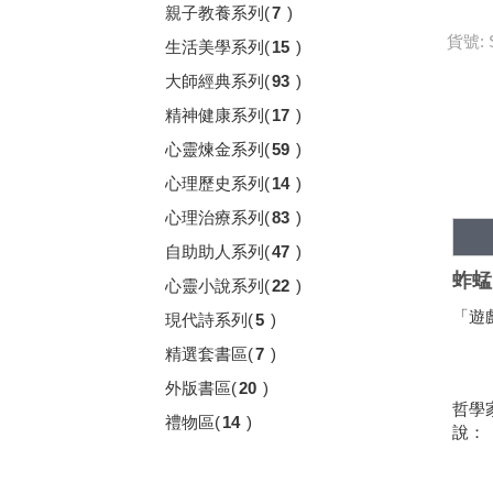
親子教養系列
(
7
)
貨號: 
生活美學系列
(
15
)
大師經典系列
(
93
)
精神健康系列
(
17
)
心靈煉金系列
(
59
)
心理歷史系列
(
14
)
心理治療系列
(
83
)
自助助人系列
(
47
)
蚱蜢
心靈小說系列
(
22
)
「遊
現代詩系列
(
5
)
精選套書區
(
7
)
外版書區
(
20
)
哲學
禮物區
(
14
)
說：