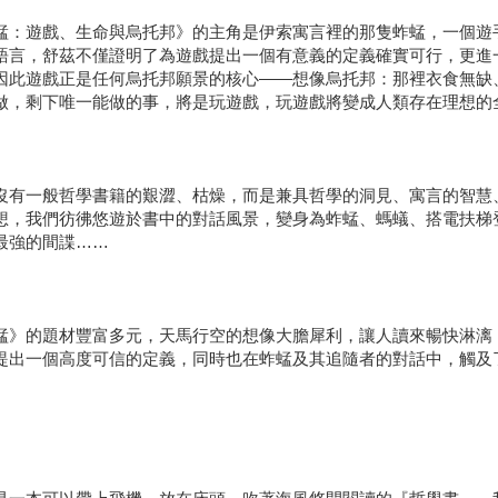
蜢：遊戲、生命與烏托邦》的主角是伊索寓言裡的那隻蚱蜢，一個遊
語言，舒茲不僅證明了為遊戲提出一個有意義的定義確實可行，更進
因此遊戲正是任何烏托邦願景的核心——想像烏托邦：那裡衣食無缺
做，剩下唯一能做的事，將是玩遊戲，玩遊戲將變成人類存在理想的
沒有一般哲學書籍的艱澀、枯燥，而是兼具哲學的洞見、寓言的智慧
想，我們彷彿悠遊於書中的對話風景，變身為蚱蜢、螞蟻、搭電扶梯
最強的間諜……
蜢》的題材豐富多元，天馬行空的想像大膽犀利，讓人讀來暢快淋漓
提出一個高度可信的定義，同時也在蚱蜢及其追隨者的對話中，觸及