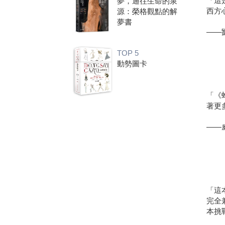
「這
夢，通往生命的泉
西方
源：榮格觀點的解
夢書
――
TOP 5
動勢圖卡
「《
著更
――威
「這
完全
本挑