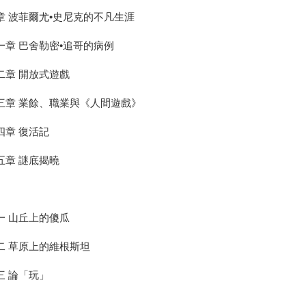
章 波菲爾尤•史尼克的不凡生涯
一章 巴舍勒密•追哥的病例
二章 開放式遊戲
三章 業餘、職業與《人間遊戲》
四章 復活記
五章 謎底揭曉
一 山丘上的傻瓜
二 草原上的維根斯坦
三 論「玩」