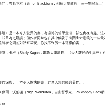
門．布萊克本（Simon Blackburn，劍橋大學教授、三一學院院士
蚱蜢》是一本令人驚異的書，有淵博的哲學意涵，卻也實在有趣。這
，並且為之辯護；但作者同時也在其中觸及了有關生命意義的一些最
追隨者之間的對話來呈現。你找不到另一本這樣的書。」
雪萊．卡根（Shelly Kagan，耶魯大學教授、《令人著迷的生與死》
趣而深奧。一本令人愉快的書，鮮為人知的經典著作。」
傑爾・沃伯頓（Nigel Warburton，自由哲學家、Philosophy Bit
目錄: