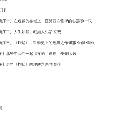
好評
薦序一】在遊戲的界域上，窺見西方哲學的心靈∕劉一民
薦序二】人生如戲、戲如人生∕許立宏
薦序三】《蚱蜢》，哲學史上的經典之作∕威廉•約翰•摩根
序】那些年我們一起追逐的「運動」夢∕胡天玫
序】走向《蚱蜢》的理解之途∕周育萍
詞