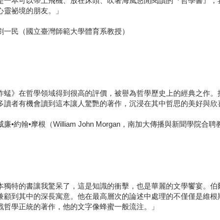
是一本可以帶上飛機、放在床頭、吹著海風悠閒閱讀的『哲學書』，
心靈祕境的朋友。」
劉一民（國立臺灣師範大學體育系教授）
蚱蜢》在哲學領域得到很高的評價，被譽為哲學歷史上的經典之作。
多讀者有機會讀到這本讓人驚艷的著作，沉浸在其中哲思的美好與欣
廉•約翰•摩根（William John Morgan，南加大傳播與新聞學院合
本獨特的書讓我驚呆了，這是知識的衝擊，也是華麗的文學饗宴。伯
兼顧到其中的深長寓意。他在最高層次的論述中處理的不僅僅是維根
戰哲學正統的著作，他的文字像蜂蜜一般流注。」