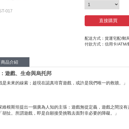
ST-017
直接購買
配送方式：貨運宅配/郵
付款方式：信用卡/ATM
商品介紹
：遊戲、生命與烏托邦
戲是未來的線索；趁現在認真培育遊戲，或許是我們唯一的救贖。」
家維根斯坦提出一個廣為人知的主張：遊戲無從定義，遊戲之間沒有
「胡扯。所謂遊戲，即是自願接受挑戰去面對非必要的障礙。」