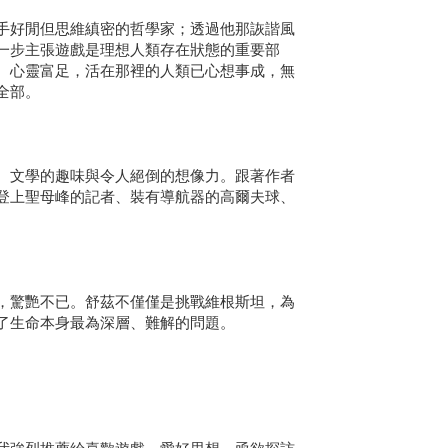
手好閒但思維縝密的哲學家；透過他那詼諧風
一步主張遊戲是理想人類存在狀態的重要部
、心靈富足，活在那裡的人類已心想事成，無
全部。
、文學的趣味與令人絕倒的想像力。跟著作者
登上聖母峰的記者、裝有導航器的高爾夫球、
，驚艷不已。舒茲不僅僅是挑戰維根斯坦，為
了生命本身最為深層、難解的問題。