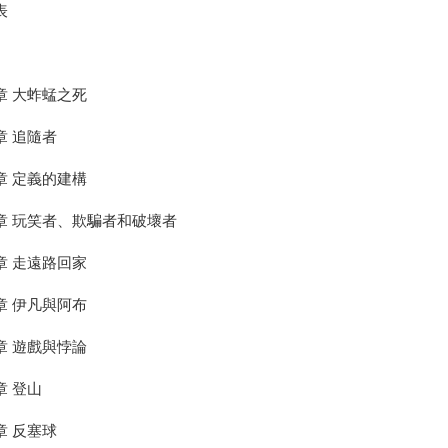
表
章 大蚱蜢之死
章 追隨者
章 定義的建構
章 玩笑者、欺騙者和破壞者
章 走遠路回家
章 伊凡與阿布
章 遊戲與悖論
章 登山
章 反塞球