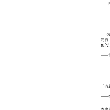
――西
「《
定義
他的
――
「有
――奈
本書