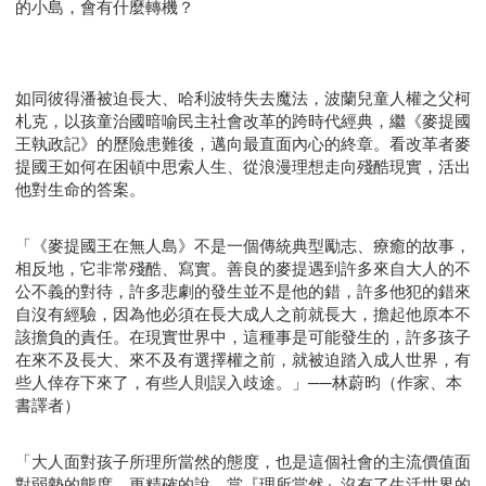
的小島，會有什麼轉機？
如同彼得潘被迫長大、哈利波特失去魔法，波蘭兒童人權之父柯
札克，以孩童治國暗喻民主社會改革的跨時代經典，繼《麥提國
王執政記》的歷險患難後，邁向最直面內心的終章。看改革者麥
提國王如何在困頓中思索人生、從浪漫理想走向殘酷現實，活出
他對生命的答案。
「《麥提國王在無人島》不是一個傳統典型勵志、療癒的故事，
相反地，它非常殘酷、寫實。善良的麥提遇到許多來自大人的不
公不義的對待，許多悲劇的發生並不是他的錯，許多他犯的錯來
自沒有經驗，因為他必須在長大成人之前就長大，擔起他原本不
該擔負的責任。在現實世界中，這種事是可能發生的，許多孩子
在來不及長大、來不及有選擇權之前，就被迫踏入成人世界，有
些人倖存下來了，有些人則誤入歧途。」──林蔚昀（作家、本
書譯者）
「大人面對孩子所理所當然的態度，也是這個社會的主流價值面
對弱勢的態度。更精確的說，當『理所當然』沒有了生活世界的