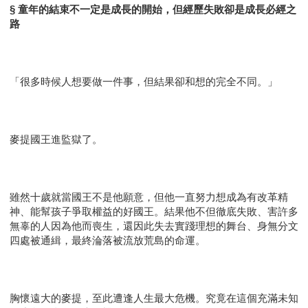
§ 童年的結束不一定是成長的開始，但經歷失敗卻是成長必經之
路
「很多時候人想要做一件事，但結果卻和想的完全不同。」
麥提國王進監獄了。
雖然十歲就當國王不是他願意，但他一直努力想成為有改革精
神、能幫孩子爭取權益的好國王。結果他不但徹底失敗、害許多
無辜的人因為他而喪生，還因此失去實踐理想的舞台、身無分文
四處被通緝，最終淪落被流放荒島的命運。
胸懷遠大的麥提，至此遭逢人生最大危機。究竟在這個充滿未知