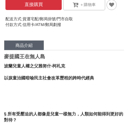
直接購買
配送方式:貨運宅配/郵局掛號/門市自取
付款方式:信用卡/ATM/郵局劃撥
商品介紹
麥提國王在無人島
波蘭兒童人權之父雅努什‧柯札克
以孩童治國暗喻民主社會改革歷程的跨時代經典
§ 所有受壓迫的人都像是兒童一樣無力，人類如何能得到更好的
對待？