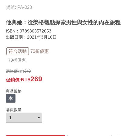
貨號: PA-028
他與她：從榮格觀點探索男性與女性的內在旅程
ISBN：9789863572053
出版日期：2021年3月18日
符合活動
79折優惠
79折優惠
網路價:
340
269
促銷價
:
商品規格
本
購買數量