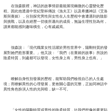
在強森眼裡，神話的故事情節最能展現幽微的心靈變化歷
程。因此他透過中世紀聖杯傳說《漁夫王》以及希臘神話《艾洛
斯與賽姬》，分別探究男性與女性在人生歷程中會遭遇到的陰影
與挑戰，以及在經歷一切後所邁向的成長，無論生理性別為何，
讀來都能感到趣味橫生，心有戚戚焉。
強森說：
「現代職業女性活躍於男性世界中，陽剛特質的發
展對她們愈形重要。」
他又說：
「我們（在賽姬的故事）所說的
陰柔特質，到處都可以發現，女性身上有，男性身上也有。」
瞭解自身性別發展的歷程，能幫助我們檢視自己的人生處
境；而瞭解異性的心理發展，更攸關心靈的完整，正如同神話中
異性角色扮演人性的光與暗，缺一不可。
「女性的陽剛特質或男性的陰柔特質，比我們想像的要更貼