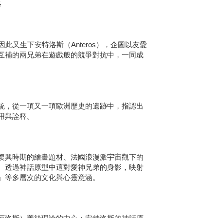
格
又生下安特洛斯（Anteros），企圖以友愛
互補的兩兄弟在遊戲般的競爭對抗中，一同成
，從一項又一項歐洲歷史的遺跡中，指認出
用與詮釋。
興時期的繪畫題材、法國浪漫派宇宙觀下的
。透過神話原型中這對愛神兄弟的身影，映射
」等多層次的文化與心靈意涵。