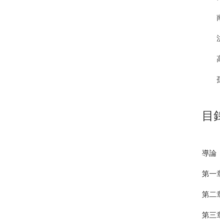
南方
洪素
高千
孫中
目
導論
第一
第二
第三