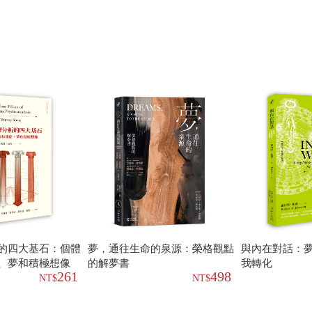
的四大基石：個體
夢，通往生命的泉源：榮格觀點
與內在對話：夢
、夢和積極想像
的解夢書
我轉化
261
498