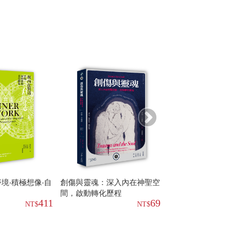
境‧積極想像‧自
創傷與靈魂：深入內在神聖空
紅書(讀者版)
間，啟動轉化歷程
411
695