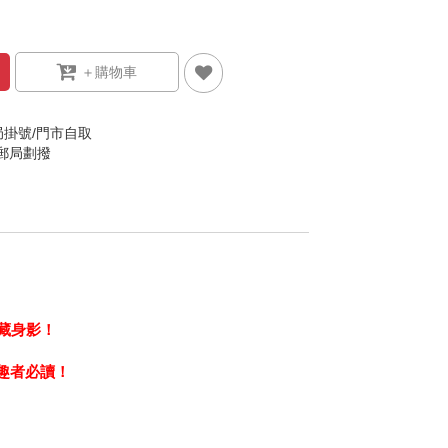
局掛號/門市自取
/郵局劃撥
藏身影！
趣者必讀！