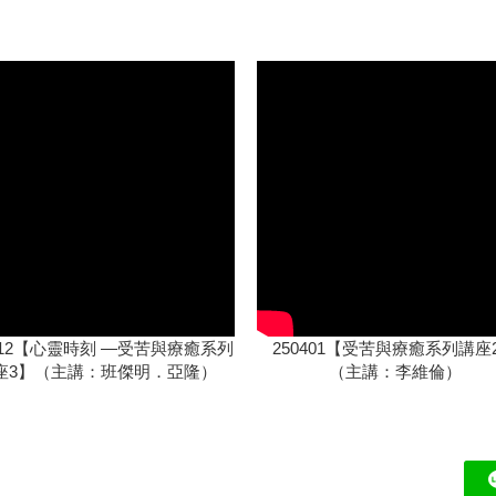
0512【心靈時刻 —受苦與療癒系列
250401【受苦與療癒系列講座
座3】（主講：班傑明．亞隆）
（主講：李維倫）