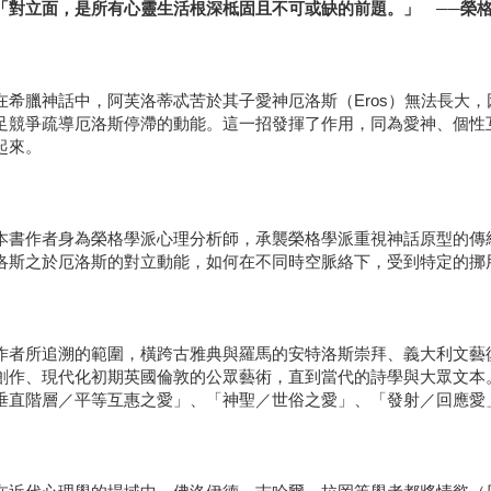
立面，是所有心靈生活根深柢固且不可或缺的前題。」 ──榮
臘神話中，阿芙洛蒂忒苦於其子愛神厄洛斯（Eros）無法長大，因此
足競爭疏導厄洛斯停滯的動能。這一招發揮了作用，同為愛神、個性
起來。
作者身為榮格學派心理分析師，承襲榮格學派重視神話原型的傳統
洛斯之於厄洛斯的對立動能，如何在不同時空脈絡下，受到特定的挪
所追溯的範圍，橫跨古雅典與羅馬的安特洛斯崇拜、義大利文藝復
創作、現代化初期英國倫敦的公眾藝術，直到當代的詩學與大眾文本
垂直階層／平等互惠之愛」、「神聖／世俗之愛」、「發射／回應愛