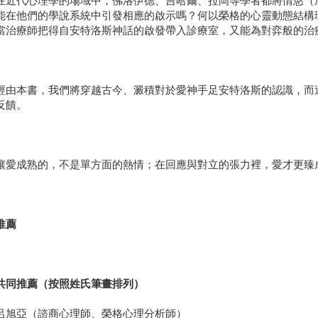
代心理學的場域中，佛洛伊德、吉哈爾、拉岡等學者都將情慾（厄
能在他們的學說系統中引發相應的啟示嗎？何以榮格的心靈動態結構
當治療師把得自安特洛斯神話的啟發帶入診療室，又能為對弈般的治
本書，我們將穿越古今、澱積對於愛神手足安特洛斯的認識，而這
反饋。
成熟的，不是單方面的熱情；在回應與對立的張力裡，愛才更臻
推薦
推薦（按照姓氏筆畫排列）
亞（諮商心理師、榮格心理分析師）