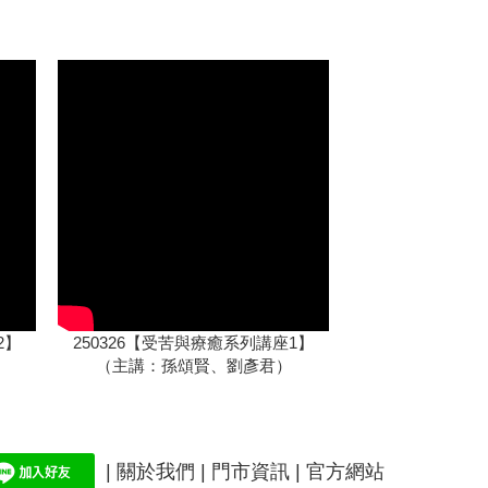
2】
250326【受苦與療癒系列講座1】
（主講：孫頌賢、劉彥君）
|
關於我們
|
門市資訊 |
官方網站