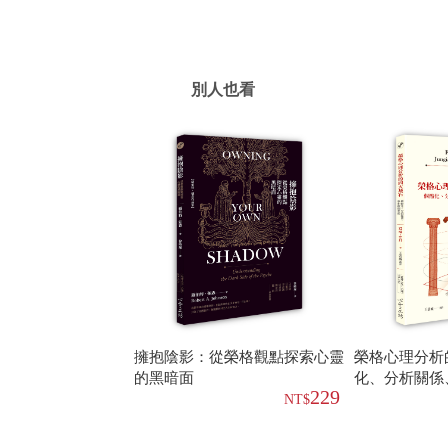
別人也看
擁抱陰影：從榮格觀點探索心靈
榮格心理分析
的黑暗面
化、分析關係
229