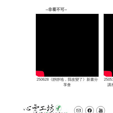
--非看不可--
250628《靜靜地，我改變了》新書分
25
享會
講