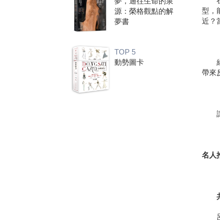
在近
夢，通往生命的泉
型，
源：榮格觀點的解
近？
夢書
TOP 5
經由
動勢圖卡
帶來
讓愛
名人
共同
呂旭