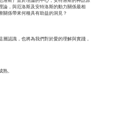
洛斯）置於理論的中心；安特洛斯的神話原
理論，與厄洛斯及安特洛斯的動力關係最相
療關係帶來何種具有助益的洞見？
層認識，也將為我們對於愛的理解與實踐，
成熟。