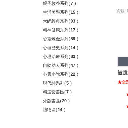
親子教養系列
(
7
)
貨號: 
生活美學系列
(
15
)
大師經典系列
(
93
)
精神健康系列
(
17
)
心靈煉金系列
(
59
)
心理歷史系列
(
14
)
心理治療系列
(
83
)
自助助人系列
(
47
)
被遺
心靈小說系列
(
22
)
★全
現代詩系列
(
5
)
精選套書區
(
7
)
★收
外版書區
(
20
)
★榮
禮物區
(
14
)