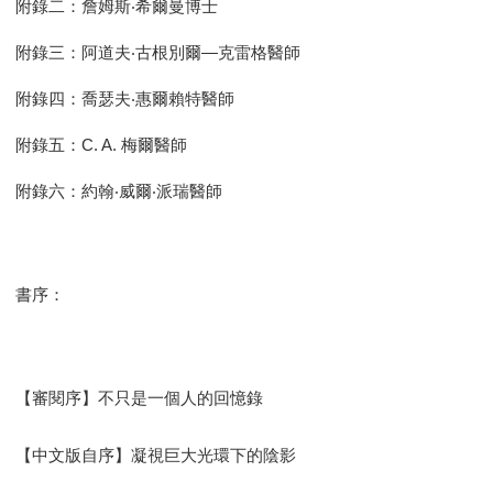
附錄二：詹姆斯‧希爾曼博士
附錄三：阿道夫‧古根別爾—克雷格醫師
附錄四：喬瑟夫‧惠爾賴特醫師
附錄五：C. A. 梅爾醫師
附錄六：約翰‧威爾‧派瑞醫師
書序：
【審閱序】不只是一個人的回憶錄
【中文版自序】凝視巨大光環下的陰影