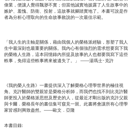
偉業，便讓人覺得飄渺不實；但當他誠實地披露了人生故事中的
嫉妒、羞愧、防衛、投射，這故事就腳踏實地了。本書可說是作
者為分析心理取向的生命故事敘說的一次最佳示範。
「我人生的主軸是關係，藉由我個人的榮格派經驗，形塑了我人
生中最深刻也最重要的關係。我內心有個強烈的需求想要寫下我
的榮格人生路，這本回憶錄內所提及故事的人也都要我寫下這些
軼事，免得這些軼事將來被遺失了。」 ——湯瑪士･克許
《我的榮人生路》一書提供深入了解榮格心理學世界的極佳視
角。克許醫師的雙親皆是榮格分析師，而我們也找不到比克許醫
師更投入於榮格派思想及歷史的人，從最近才剛出版的克許父親
與卡爾．榮格長年的書信集可窺見一斑。此書將會讓所有心理學
家皆感到興致盎然。——歐文．亞隆
本書目錄: