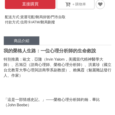
直接購買
配送方式:貨運宅配/郵局掛號/門市自取
付款方式:信用卡/ATM/郵局劃撥
商品介紹
我的榮格人生路：一位心理分析師的生命敘說
特別推薦：歐文．亞隆（Irvin Yalom，美國當代精神醫學大
師）、呂旭亞（諮商心理師、榮格心理分析師）、洪素珍（國立
台北教育大學心理與諮商學系副教授）、賴佩霞（魅麗雜誌發行
人、作家）
「這是一部情感史記。」——榮格心理分析師約翰．畢比
（John Beebe）