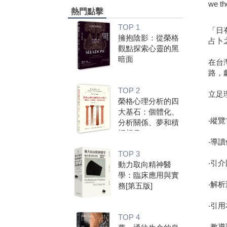
we th
熱門點擊
TOP 1
「日
擁抱陰影：從榮格
占卜
觀點探索心靈的黑
暗面
在台
路，
TOP 2
立足
榮格心理分析的四
大基石：個體化、
‧縱
分析關係、夢和積
極想像
‧導
TOP 3
‧引
動力取向精神醫
學：臨床應用與實
‧解
務[第五版]
‧引
TOP 4
‧教