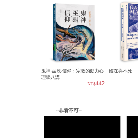
鬼神‧巫覡‧信仰：宗教的動力心
臨在與不死
理學八講
442
--非看不可--