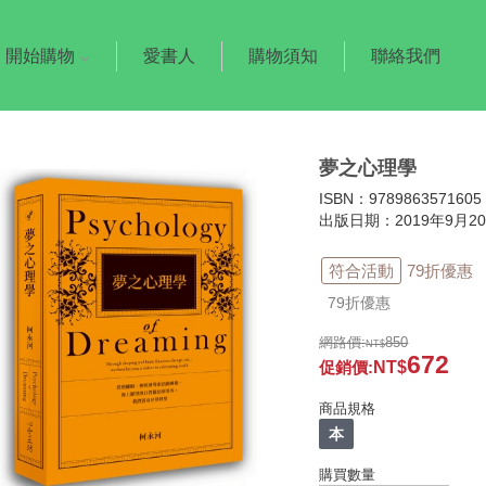
開始購物
愛書人
購物須知
聯絡我們
夢之心理學
ISBN：9789863571605
出版日期：2019年9月2
符合活動
79折優惠
79折優惠
網路價:
850
672
促銷價
:
商品規格
本
購買數量