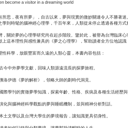
en become a visitor in a dreaming world
有所思，夜有所夢」，自古以來，夢與現實的微妙關連令人不勝著迷
之學到時髦的腦神經心理學，千百年來，人類從未停止透過各種方式
灣，關於夢的心理學研究尚在起步階段。鑒於此，被譽為台灣臨床心
獻上這本理性與感性兼具的《夢之心理學》，幫助讀者全方位地認識
理性科學，放眼豐富而久遠的人類心靈，本書內容包括：
覽古今中外夢學文獻，回味人類源遠流長的探夢旅程。
讀佛洛伊德《夢的解析》，領略大師的劃時代洞見。
介國際學刊的實徵夢學知識，探索年齡、性格、疾病及各種生活經歷
析演化與腦神經科學觀點的夢與睡眠機制，並與精神分析對話。
用本土文學以及台灣大學生的夢境報告，讓知識更具切身性。
導讀者如何記錄與分類夢境，讓夢幫助清醒時的人生。