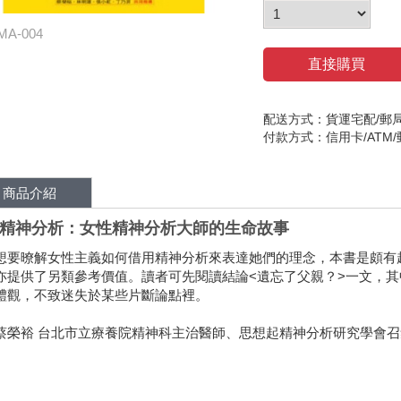
MA-004
直接購買
配送方式：貨運宅配/郵
付款方式：信用卡/ATM
商品介紹
精神分析：女性精神分析大師的生命故事
想要暸解女性主義如何借用精神分析來表達她們的理念，本書是頗有
亦提供了另類參考價值。讀者可先閱讀結論<遺忘了父親？>一文，
體觀，不致迷失於某些片斷論點裡。
蔡榮裕 台北市立療養院精神科主治醫師、思想起精神分析研究學會召