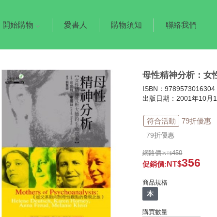
開始購物
愛書人
購物須知
聯絡我們
母性精神分析：女
ISBN：9789573016304
出版日期：2001年10月
符合活動
79折優惠
79折優惠
網路價:
450
356
促銷價
:
商品規格
本
購買數量