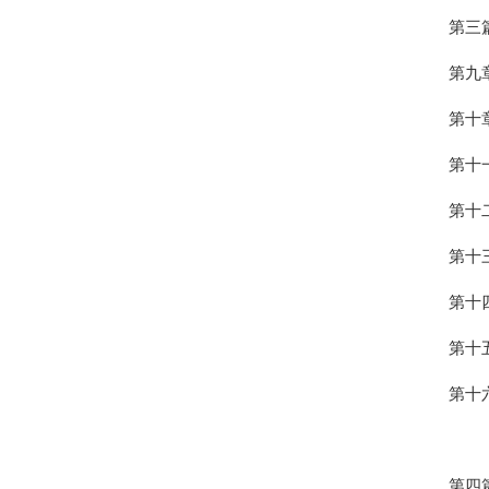
第三
第九
第十
第十
第十
第十
第十
第十
第十
第四