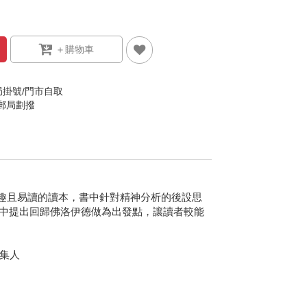
局掛號/門市自取
/郵局劃撥
趣且易讀的讀本，書中針對精神分析的後設思
其中提出回歸佛洛伊德做為出發點，讓讀者較能
集人