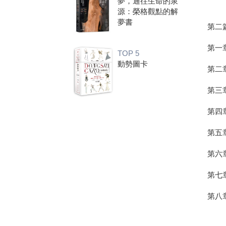
夢，通往生命的泉
源：榮格觀點的解
夢書
第二
第一
TOP 5
動勢圖卡
第二
第三
第四
第五
第六
第七
第八