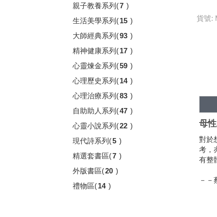
親子教養系列
(
7
)
貨號: 
生活美學系列
(
15
)
大師經典系列
(
93
)
精神健康系列
(
17
)
心靈煉金系列
(
59
)
心理歷史系列
(
14
)
心理治療系列
(
83
)
自助助人系列
(
47
)
母性
心靈小說系列
(
22
)
對於
現代詩系列
(
5
)
考，
精選套書區
(
7
)
有整
外版書區
(
20
)
－－
禮物區
(
14
)