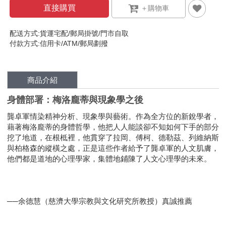
直接購買
配送方式:貨運宅配/郵局掛號/門市自取
付款方式:信用卡/ATM/郵局劃撥
商品介紹
身體部署：梅洛龐蒂與現象學之後
龔卓軍情染精神分析、現象學與藝術。作為全方位的新銳學者，
藉著梅洛龐蒂的身體哲學，他把人人能談卻不知如何下手的部分
挖了地道，在根柢裡，他貫穿了拉岡、傅柯、德勒茲、列維納斯
與柏格森的縱橫之處，正是這些作者給予了龔卓軍的人文肌膚，
他們都是道地的心理學家，集體地鋪陳了人文心理學的未來。
──余德慧（慈濟大學宗教與文化研究所教授）真誠推薦