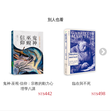
別人也看
鬼神‧巫覡‧信仰：宗教的動力心
臨在與不死
理學八講
442
498