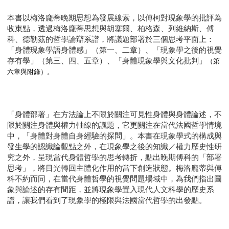
本書以梅洛龐蒂晚期思想為發展線索，以傅柯對現象學的批評為
收束點，透過梅洛龐蒂思想與胡塞爾、柏格森、列維納斯、傅
科、德勒茲的哲學論辯系譜，將議題部署於三個思考平面上：
「身體現象學語身體感」（第一、二章）、「現象學之後的視覺
存有學」（第三、四、五章）、「身體現象學與文化批判」
（第
六章與附錄）。
「身體部署」在方法論上不限於關注可見性身體與身體論述，不
限於關注身體與權力軸線的議題，它更關注在當代法國哲學情境
中，「身體對身體自身經驗的探問」。本書在現象學式的構成與
發生學的認識論觀點之外，在現象學之後的知識／權力歷史性研
究之外，呈現當代身體哲學的思考轉折，點出晚期傅科的「部署
思考」，將目光轉回主體化作用的當下創造狀態。梅洛龐蒂與傅
科不約而同，在當代身體哲學的視覺問題場域中，為我們指出圖
象與論述的存有間距，並將現象學置入現代人文科學的歷史系
譜，讓我們看到了現象學的極限與法國當代哲學的出發點。