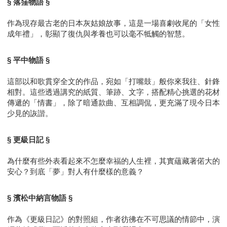
§ 落窪物語 §
作為現存最古老的日本灰姑娘故事，這是一場喜劇收尾的「女性
成年禮」，彰顯了復仇與孝養也可以毫不牴觸的智慧。
§ 平中物語 §
這部以和歌貫穿全文的作品，宛如「打嘴鼓」般你來我往、針鋒
相對。這些透過講究的紙質、筆跡、文字，搭配精心挑選的花材
傳遞的「情書」，除了暗通款曲、互相調侃，更充滿了現今日本
少見的詼諧。
§ 更級日記 §
為什麼有些外表看起來不怎麼幸福的人生裡，其實蘊藏著偌大的
安心？到底「夢」對人有什麼樣的意義？
§ 濱松中納言物語 §
作為《更級日記》的對照組，作者彷彿在不可思議的情節中，演