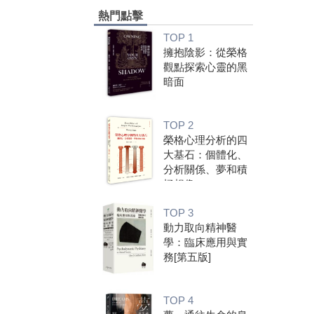
熱門點擊
TOP 1
擁抱陰影：從榮格
觀點探索心靈的黑
暗面
TOP 2
榮格心理分析的四
大基石：個體化、
分析關係、夢和積
極想像
TOP 3
動力取向精神醫
學：臨床應用與實
務[第五版]
TOP 4