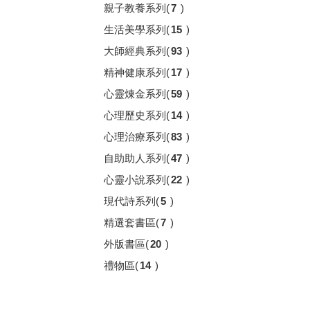
親子教養系列
(
7
)
生活美學系列
(
15
)
大師經典系列
(
93
)
精神健康系列
(
17
)
心靈煉金系列
(
59
)
心理歷史系列
(
14
)
心理治療系列
(
83
)
自助助人系列
(
47
)
心靈小說系列
(
22
)
現代詩系列
(
5
)
精選套書區
(
7
)
外版書區
(
20
)
禮物區
(
14
)