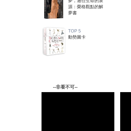
夢，通往生命的泉
源：榮格觀點的解
夢書
TOP 5
動勢圖卡
--非看不可--